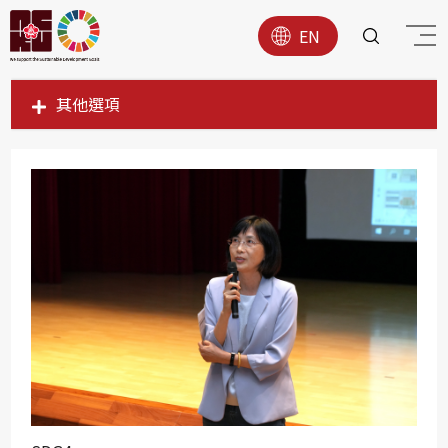
EN
其他選項
SDG1
SDG2
SDG3
SDG4
SDG5
SDG6
SDG7
SDG8
SDG9