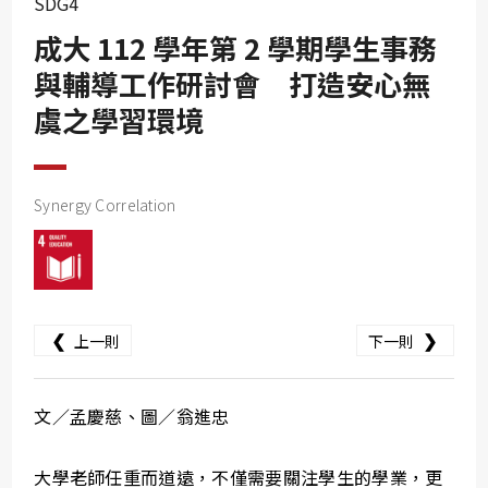
SDG4
SDG10
成大 112 學年第 2 學期學生事務
SDG11
與輔導工作研討會 打造安心無
SDG12
虞之學習環境
SDG13
SDG14
SDG15
Synergy Correlation
SDG16
SDG17
❮
❯
上一則
下一則
文／孟慶慈、圖／翁進忠
大學老師任重而道遠，不僅需要關注學生的學業，更