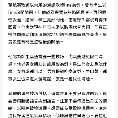
董旭英教師以常用的通訊軟體line為例，曾有學生以
line詢問問題，但他認為需要花些時間思考、再回覆
較妥適。結果，學生竟然問他，怎麼好久都沒有得到
回覆。他也對現在年青人常以貼圖代替言詞，但真正
遇到問題時卻無法適當地用語言表達而感到憂慮，畢
竟表達有時是整理後的歸納。
他認為師生溝通需要一些技巧，尤其要避免假性溝
通。他以男女朋友討論用餐為例，男生問女友想吃什
麼，女方說都可以，男方提議吃麥當勞、牛肉麵，都
被女生否決還大發電霆，就是一種假性溝通。
其他的溝通技巧包括：傳達意涵不要只關注內容，還
要善用肢體語言與副語言。注意不要傳達出負面的情
緒，以避免破壞溝通。想要成為受歡迎溝通者，應營
造良好溝通氣氛與情境、傾聽與抱持同理心。要拉近