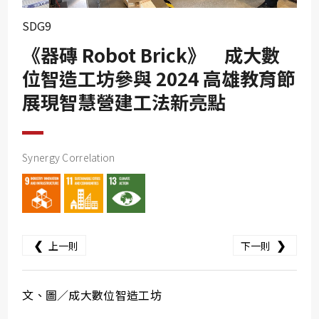
SDG10
SDG9
SDG11
《器磚 Robot Brick》 成大數
SDG12
位智造工坊參與 2024 高雄教育節
SDG13
展現智慧營建工法新亮點
SDG14
SDG15
SDG16
Synergy Correlation
SDG17
❮
❯
上一則
下一則
文、圖／成大數位智造工坊