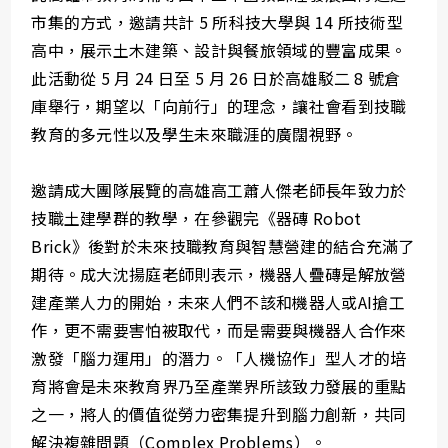
市集的方式，邀請共計 5 所科技大學與 14 所技術型
高中，展示土木建築、設計與餐旅領域的豐富成果。
此活動從 5 月 24 日至 5 月 26 日於高雄駁二 8 號倉
庫舉行，期望以「向前行」的理念，讓社會看到技職
教育的多元性以及學生未來職涯的廣闊視野。
邀請成大團隊展覽的高雄高工蕭人傑老師長年致力於
技職土建學群的教學，在參觀完《器磚 Robot
Brick》後對於未來技職教育與智慧營建的結合充滿了
期待。成大沈揚庭老師則表示，機器人疊磚是解放營
建產業人力的開始，未來人們不該和機器人或AI搶工
作，更不需要害怕被取代，而是需要與機器人合作來
激發「腦力運用」的潛力。「人機協作」型人才的培
育將會是未來教育界乃至產業界所該致力發展的重點
之一，將人的價值從勞力密集提升到腦力創新，共同
解決複雜問題（Complex Problems）。