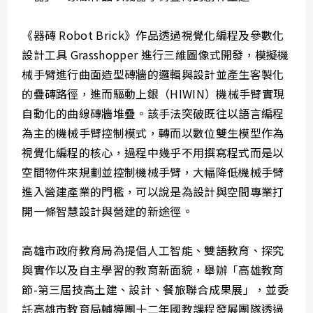
《器磚 Robot Brick》作品透過視覺化編程及參數化
設計工具 Grasshopper 進行三維圖像式開發，模擬機
械手臂進行曲面造型磚牆的邏輯與設計並產生客製化
的疊磚路徑，進而驅動上銀（HIWIN）機械手臂實現
自動化的曲線磚牆堆疊。該手法突破既往以語言編程
為主的機械手臂控制模式，轉而以數位雙生模型作為
視覺化編程的核心，過程中幾乎不用撰寫程式而是以
空間物件來規劃並控制機械手臂，大幅降低機械手臂
進入營建產業的門檻，可以說是為設計與空間專業打
開一條智慧設計與營建的新途徑。
高雄市政府教育局為提倡人工智能、雙語教育、探究
與實作以及自主學習的教育新面貌，舉辦「高雄教育
節-第三屆技高土建、設計、餐旅聯合成果展」，並委
託高雄市教育局輔導團十二年國教課程發展團隊透過