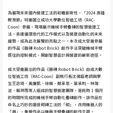
為展現未來國內營建工法的前瞻創新性，「2024 高雄
教育節」特邀國立成功大學數位智造工坊（RAC-
Coon）參展，現場展示機械手臂疊磚的智慧營建工
法，表達循環迭代的工作模式以及營建自動化的未來
趨勢，成為此次展覽的亮點之一。本次成大受邀參展
的作品《器磚 Robot Brick》創作手法突破機械手臂
既往的控制模式，開創智慧設計與營建的嶄新途徑。
成大受邀展出的作品《器磚 Robot Brick》由成大數
位智造工坊（RAC-Coon）副執行長沈揚庭老師與學
生王宓琦、黃廉凱、徐薇、蔡承恩、葉承昀、林瑞
浤、賴溡雨等人組成的智慧營建團隊，是耗時 1 個月
的時間所完成的機械手臂自動化疊磚創作。該作品在
命名上巧妙的諧音砌磚工法的「砌」，改用機器人的
「器」，象徵作品以機器手臂疊磚的創作主題。