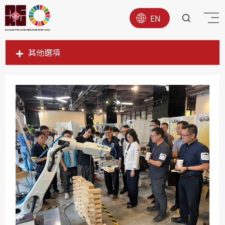
EN
其他選項
SDG1
SDG2
SDG3
SDG4
SDG5
SDG6
SDG7
SDG8
SDG9