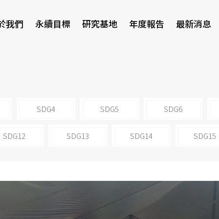
於我們
永續目標
研究基地
年度報告
最新消息
研討會
SDG4
SDG5
SDG6
SDG12
SDG13
SDG14
SDG15