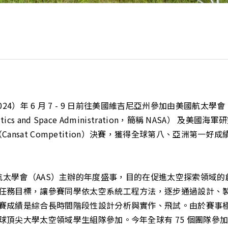
24）年 6 月 7 - 9 日前往美國維吉尼亞州參加由美國航太學會（Ameri
s and Space Administration，簡稱 NASA） 及美國海軍研究實
賽（Cansat Competition）決賽，獲得全球第八、亞洲第
n）是美國航太學會（AAS）主辦的年度盛事，目的在促進太空探索
任務目標，讓參賽同學依太空系統工程方法，逐步通過設計、
賽成績是綜合長時間階段性設計分析與實作、飛試。由於賽事
尖大學太空領域學生組隊參加。今年全球有 75 個團隊參加， 