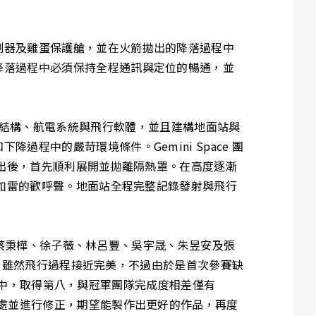
測器及雞蛋保護艙，並在火箭拋出的降落過程中
降落過程中必須保持全程通訊與定位的暢通，並
各項機械結構、航電系統與飛行軟體，並且建構地面站與
程中的嚴苛環境條件。Gemini Space 團
彈出後，首先順利展開並拋離隔熱罩。在高度逐漸
出如雷的歡呼聲。地面站全程完整記錄發射與飛行
隊員蔡秉樺、徐子薇、林呂豐、吳宇晟、朱昱安及張
激烈，雖然飛行過程接近完美，不過由於是首次參賽缺
個團隊中，取得第八，與冠軍團隊完成度相差僅有
之處並進行修正，期望能製作出更好的作品，再度