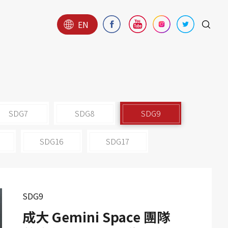
EN
SDG7
SDG8
SDG9
SDG16
SDG17
SDG9
成大 Gemini Space 團隊