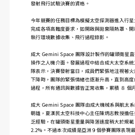
發射飛行試驗決賽的資格。
今年競賽的任務目標為模擬太空探測器進入行星
完成各項高難度要求，如開啟與拋棄隔熱罩、開
執行環境數據收集、飛行過程錄影。
成大 Gemini Space 團隊設計製作的罐頭
操作之人機介面。發展過程中結合成大太空系統工程
隊表示，決賽發射當日，成員們緊張地注視著火箭
下降時，團隊的緊張情緒也逐漸升高，直到高度約
過程，所有通訊與數據皆正常收集，累積 ８ 個
成大 Gemini Space 團隊由成大機械
朝雄，夏漢民太空科技中心主任陳炳志教授擔任指導
乏經驗，在罐頭衛星重量與降落速度稍大於規範，最
2.2%。不過本次成績是亞洲９個參賽團隊表