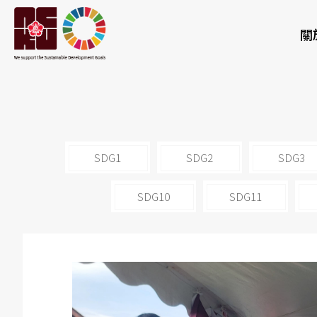
關
SDG1
SDG2
SDG3
SDG10
SDG11