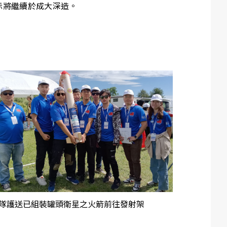
示將繼續於成大深造。
隊護送已組裝罐頭衛星之火箭前往發射架