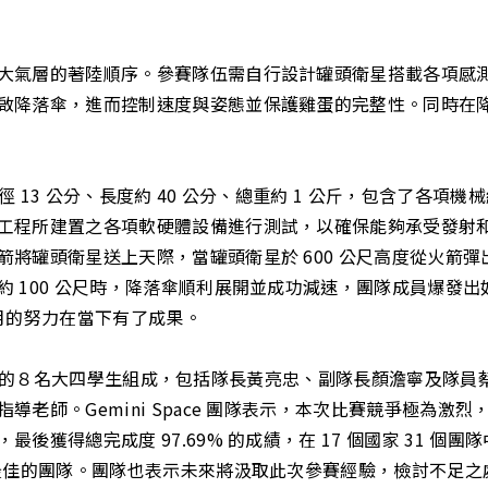
大氣層的著陸順序。參賽隊伍需自行設計罐頭衛星搭載各項感
啟降落傘，進而控制速度與姿態並保護雞蛋的完整性。同時在
衛星直徑 13 公分、長度約 40 公分、總重約 1 公斤，包含了
所建置之各項軟硬體設備進行測試，以確保能夠承受發射和下降過
將罐頭衛星送上天際，當罐頭衛星於 600 公尺高度從火箭
 100 公尺時，降落傘順利展開並成功減速，團隊成員爆發
月的努力在當下有了成果。
系與航太系的８名大四學生組成，包括隊長黃亮忠、副隊長顏澹寧及
老師。Gemini Space 團隊表示，本次比賽競爭極為
後獲得總完成度 97.69% 的成績，在 17 個國家 31 
現最佳的團隊。團隊也表示未來將汲取此次參賽經驗，檢討不足