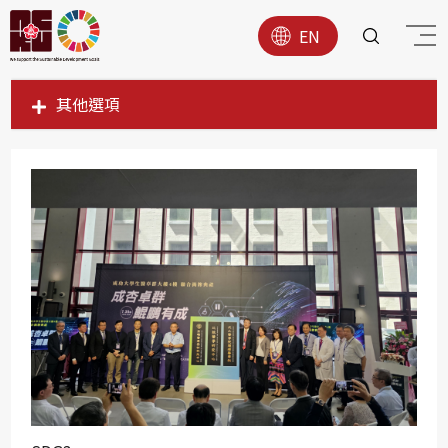
EN
其他選項
SDG1
SDG2
SDG3
SDG4
SDG5
SDG6
SDG7
SDG8
SDG9