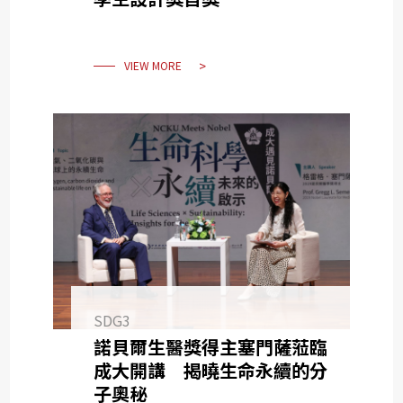
VIEW MORE
SDG3
諾貝爾生醫獎得主塞門薩蒞臨
成大開講 揭曉生命永續的分
子奧秘