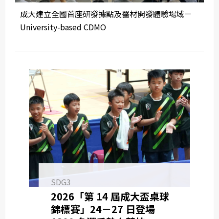
成大建立全國首座研發據點及醫材開發體驗場域－
University-based CDMO
SDG3
2026「第 14 屆成大盃桌球
錦標賽」24－27 日登場