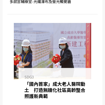
多感官輔療室-光纖瀑布及螢光觸覺牆
SDG3
「國內首家」成大老人醫院動
土 打造無牆化社區高齡整合
照護新典範