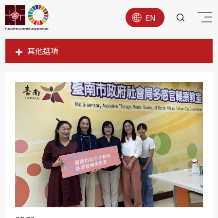
EN
其他選項
SDG1
SDG2
SDG3
SDG4
SDG5
SDG6
SDG7
SDG8
SDG9