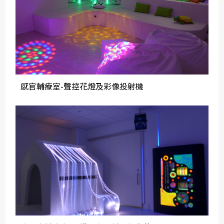
感官輔療室-聲控花燈及彩像投射機