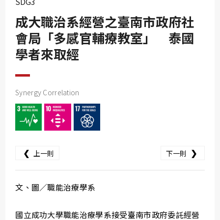
SDG3
SDG10
成大職治系經營之臺南市政府社
SDG11
會局「多感官輔療教室」 泰國
SDG12
學者來取經
SDG13
SDG14
SDG15
Synergy Correlation
SDG16
SDG17
❮
❯
上一則
下一則
文、圖／職能治療學系
國立成功大學職能治療學系接受臺南市政府委託經營