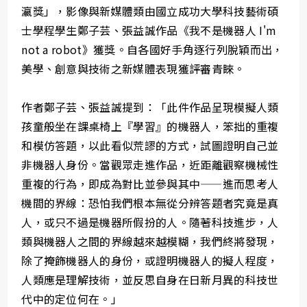
瀛獎」，影像與新媒體類由國立成功大學科技藝術碩
士學程學生鄭子芸、張益誠作品《我不是機器人 I'm
not a robot》獲獎。自各國好手角逐行列脫穎而出，
美學、創意與技術之新媒體表現獲評審青睞。
作者鄭子芸、張益誠提到：「此件作品呈現模擬人類
孩童般坐在課桌椅上『學習』的機器人，笨拙的重複
和模仿答題，以此看似荒謬的方式，試圖證明自己並
非機器人身份。當觀眾走進作品，近距離觀察機械性
重複的行為，即成為對比並參與其中——進而思考人
機間的界線：恐怕我們根本無從分辨答題者究竟是真
人，或只不過是機器所假扮的人。隨著科技進步，人
類與機器人之間的界線越來越模糊，我們終將發現，
除了掩飾機器人的身份，或證明機器人的擬人程度，
人類應是理解技術，並反思自身在日新月異的科技世
代中的定位何在。」