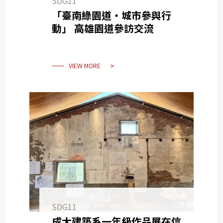
SDG11
「臺南綠園道・城市參與行
動」 高雄園道參訪交流
VIEW MORE
SDG11
成大建築系一年級作品展在信