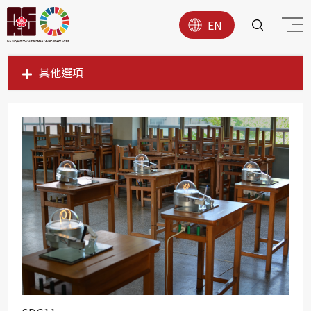
EN
其他選項
SDG1
SDG2
SDG3
SDG4
SDG5
SDG6
SDG7
SDG8
SDG9