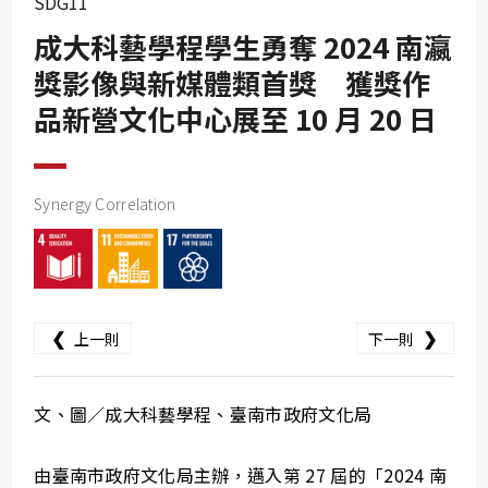
SDG11
SDG10
成大科藝學程學生勇奪 2024 南瀛
SDG11
獎影像與新媒體類首獎 獲獎作
SDG12
品新營文化中心展至 10 月 20 日
SDG13
SDG14
SDG15
Synergy Correlation
SDG16
SDG17
❮
❯
上一則
下一則
文、圖／成大科藝學程、臺南市政府文化局
由臺南市政府文化局主辦，邁入第 27 屆的「2024 南