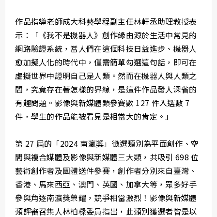
作品指導老師成大科藝學程副主任林軒丞助理教授表
示：「《我不是機器人》創作緣由源於生活中常見的
網路驗證系統，當人們在這個科技日益進步、機器人
愈加擬人化的時代中，僅需簡單勾選這句話，即可在
虛擬世界中證明自己是人類。然而在機器人與人類之
間，究竟存在著怎樣的界線，是這件作品發人深省的
有趣問題。影像與新媒體類參賽數 127 件入選數 7
件，學生的作品能被看見是相當大的肯定。」
第 27 屆的「2024 南瀛獎」徵選類別為平面創作、空
間與複合媒體及影像與新媒體三大類，共吸引 698 位
藝術創作者及團體送件參賽，創作者分別來自臺灣、
香港、馬來西亞、澳門、英國、加拿大等，眾多好手
參與角逐南瀛獎榮耀，競爭相當激烈！影像與新媒體
類評審召集人林柏樑委員指出，此類別獲選者皆是以