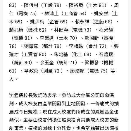
83）、陳俍材（工設 79）、陳裕發（土木 81）、周
仁（電機 75）、林鴻上（工商管 54）、姚安然（土
木 69）、⁠姚尹梅（企管 69）、賴永祥（造船 68）、
趙兆康（機械 62）、⁠林健華（電機 73）、程光耀
（電機 81）、李業達（土木 70）、⁠鄭國新（電機
78）、⁠劉耀燕（都計 79）、李梅珠（會計 72）、張
建才（工資管 80）、朱培基（化工 68）、石燈瑞
（統計 80）、余玉奎（統計 71）、梁振發（機械
61）、韋政炎（測量 72 ）、廖緒顥（電機 75）等
人。
沈孟儒校長致詞時表示，參訪成大金屬公司印象深
刻，成大校友由產業開發到土地開發，一條龍式的擴
展成今日規模；現在成大校友們所成立的鳳凰基金也
類似，主要由校友們擔任股東投資其他成大校友的新
創事業，這樣的因緣十分珍貴，也希望藉著出訪讓校