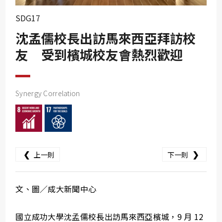
SDG10
SDG17
SDG11
沈孟儒校長出訪馬來西亞拜訪校
SDG12
友 受到檳城校友會熱烈歡迎
SDG13
SDG14
SDG15
Synergy Correlation
SDG16
SDG17
❮
❯
上一則
下一則
文、圖／成大新聞中心
國立成功大學沈孟儒校長出訪馬來西亞檳城，9 月 12