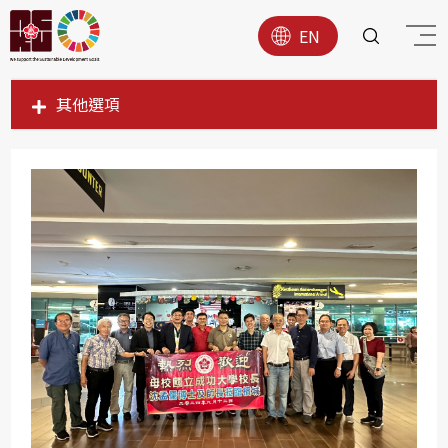
EN
其他選項
SDG1
SDG2
SDG3
SDG4
SDG5
SDG6
SDG7
SDG8
SDG9