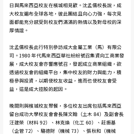
日與馬來西亞校友在檳城相見歡。沈孟儒校長說，成
大校友遍布全球各地，彼此團結且向心力強，每次見
面都能充分感受到校友們滿滿的熱情以及對母校的深
厚情誼。
沈孟儒校長此行特別參訪成大金屬工業（馬）有限公
司。1980 年代馬來西亞華社紛紛號召集資向工商業發
展，成大校友會亦響應號召，發起成立商業組織，欲
透過校友會的組織平台，集中校友的財力與能力，積
極參與投資，以期使校友收益，進而也使校友會受
益，這是成大控股的起因。
晚間則與檳城校友聚餐，多位校友出席包括馬來西亞
留台成功大學校友會會長陳文翰（土木 84）及副會長
汪建榮（材料 92）、林克煥（化工 60）、莊振基
（企管 72）、駱德財（機械 73）、張秋和（機械