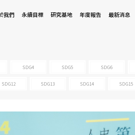
於我們
永續目標
研究基地
年度報告
最新消息
研討會
SDG4
SDG5
SDG6
SDG12
SDG13
SDG14
SDG15