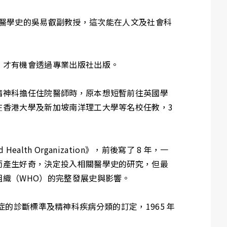
長為醫學史的吳易叡副教授，這次能在人文及社會科
，才有機會透過專業出版社出版。
精神科擔任住院醫師時，原本想短暫前往英國學
在香港大學及新加坡南洋理工大學等名校任教，3
rld Health Organization》，前後寫了 8 年，一
而產生好奇，決定投入相關醫學史的研究，但最
織（WHO）的完整發展史與影響。
調症的診斷標準及精神科疾病分類的訂定，1965 年