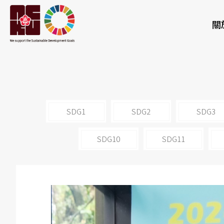
關
SDG1
SDG2
SDG3
SDG10
SDG11