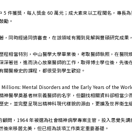
中 5 件獲獎，每人獎金 60 萬元；成大素來以工程聞名，專
鼓勵。
著，同時經過同儕審查，在該領域有獨到見解與豐碩研究成果
歷程相當特別，中山醫學大學畢業後，考取醫師執照，在醫院
深深著迷，進而決心放棄醫師的工作，取得博士學位後，先後
有關醫療史的課程，都很受到學生歡迎。
 Mental Disorders and the Early Years of the Wo
精神醫學奠基者林宗義醫師的名字，但翻找相關資料卻相當少
歷史，並完整呈現出精神科現代樣貌的源由，更擴及世界衛生組
O 的顧問，1964 年被選為社會精神病學專案主管，投入思覺失
雖然後來移居北美，但已經為該項工作奠定重要基礎。