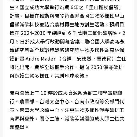
生。國立成功大學執行為期 6年之「里山權杖倡議」
計畫，目標在推動與開發符合聯合國生物多樣性里山
倡議減碳科技並結合農村再生地方創生活動，預期目
標在 2024-2030 年總達到 6 千萬噸二氧化碳增匯。2
月 5 日於成大舉行啟動開幕會議。聯合國大學高等永
續研究所暨全球環境戰略研究所生物多樣性暨森林保
護計畫 Andre Mader （音譯：安德烈．馬德爾）主任
特地出席，期許全球攜手合作，邁向 2050 淨零碳排
與保護生物多樣性，共創地球永續。
開幕會議上午 10 時於成大資源系舊館二樓學誠廳舉
行。農業部、台灣太空中心、台南市政府等公部門代
表、南華大學永續中心、注重生物多樣性淨零碳排工
商界與會外，關心生態、減碳等議題的成大師生也共
襄盛舉。