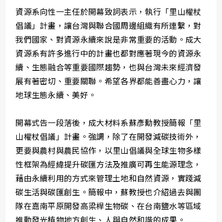
資源系向性一主任於開幕致詞表示，執行「里山權杖
倡議」計畫，讓台灣與聯合國周邊組織有所連繫，對
我們國家、對資源永續來說是非常重要的活動。成大
資源系有許多進行中的計畫也都對應著現今的資源永
續、生態融合等重要國際趨勢，也與台灣未來經濟發
展有著密切、重要關聯。希望各界都能善盡心力，讓
地球生態永續、美好。
開幕式告一段落後，成大材料系蘇彥勳教授簡報「里
山權杖倡議」計畫。強調，除了在開發減碳技術外，
更要與農村與農民協作，以里山倡議與全球生物多樣
性框架為經緯提升碳匯方法及推廣可再生能源理念，
藉由永續利用的方式來管理土地和自然資源，實踐減
碳生活與碳匯創生。簡報中，蘇教授也介紹過去與團
隊在嘉南平原開發高梁桿生物碳、在台南鹽水等區域
推動發光植物地方創生、人與自然和諧的成果。