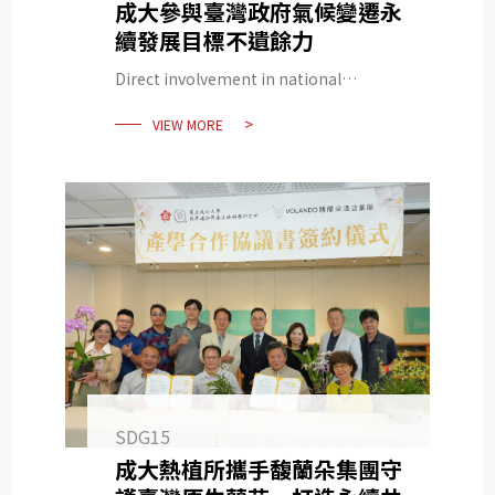
成大參與臺灣政府氣候變遷永
續發展目標不遺餘力
Direct involvement in national
government SDG policy development
VIEW MORE
– life on land
SDG15
成大熱植所攜手馥蘭朵集團守