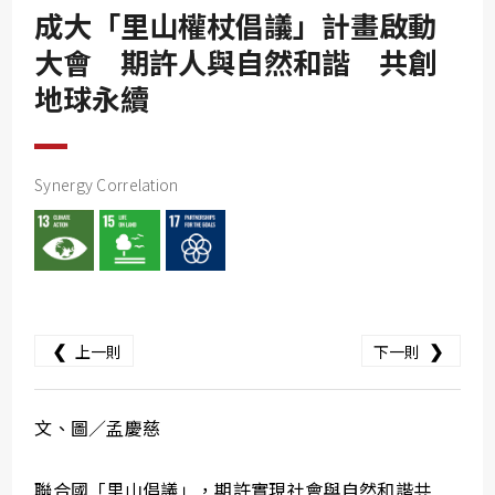
SDG10
成大「里山權杖倡議」計畫啟動
SDG11
大會 期許人與自然和諧 共創
SDG12
地球永續
SDG13
SDG14
Synergy Correlation
SDG15
SDG16
SDG17
❮
❯
上一則
下一則
文、圖／孟慶慈
聯合國「里山倡議」，期許實現社會與自然和諧共