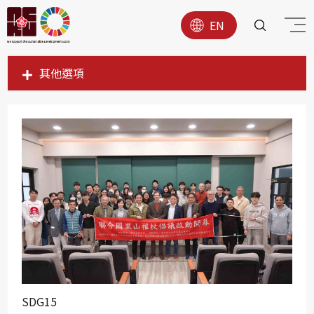
EN
其他選項
SDG1
SDG2
SDG3
SDG4
SDG5
SDG6
SDG7
SDG8
SDG9
SDG15