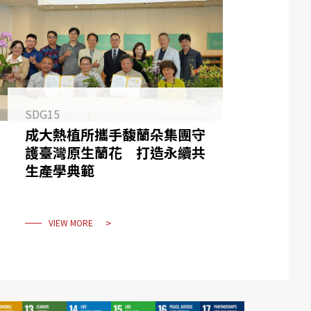
SDG15
成大熱植所攜手馥蘭朵集團守
護臺灣原生蘭花 打造永續共
生產學典範
VIEW MORE