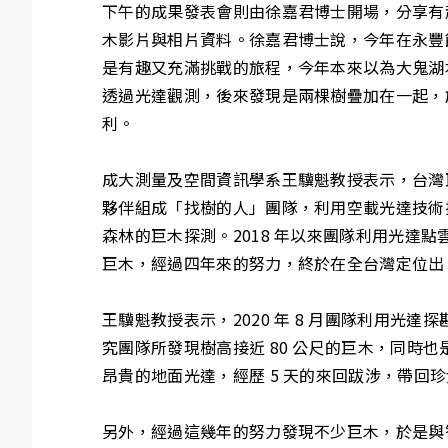
下午的成果發表會則由徐嘉君博士開場，分享有
木影片與相片資料。徐嘉君博士說，今年在永豐餘
是有趣又充滿挑戰的旅程，今年本來以為大鬼湖本
透過光達觀測，後來發現是兩棵樹疊加在一起，
利。
成大測量及空間資訊學系王驥魁教授表示，台灣巨木生
夥伴組成「找樹的人」團隊，利用空載光達技術搜
森林的巨木探測。2018 年以來團隊利用光達
巨木，經過四年來的努力，終於在全台灣定位出 9
王驥魁教授表示，2020 年 8 月團隊利用光達
究團隊所發現樹高接近 80 公尺的巨木，同時
昂貴的地面光達，經歷 5 天的來回跋涉，帶
另外，經過這幾年的努力發現不少巨木，於是與