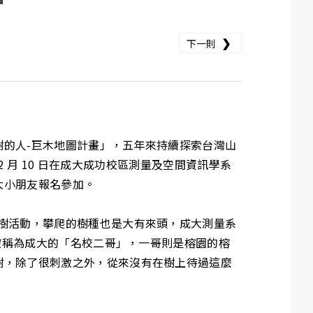
❯
下一則
的人-巨木地圖計畫」，五年來持續探索台灣山
；12 月 10 日在成大成功校區測量及空間資訊學系
大小朋友報名參加。
樹活動，攀爬的樹種也是大有來頭，成大測量系
，被稱為成大的「名校二哥」，一哥則是榕園的榕
樹，除了很刺激之外，從來沒有在樹上待過這麼