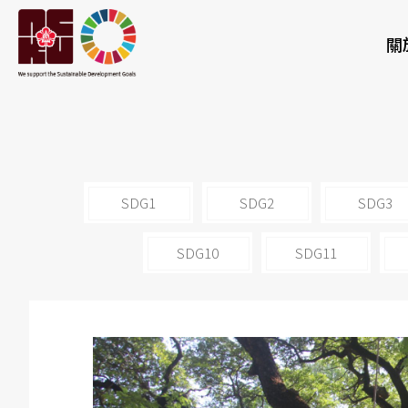
關
SDG1
SDG2
SDG3
SDG10
SDG11