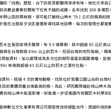
趣的「找樹」歷程，台下的民眾都聽得津津有味，她也分享自
消費品實業的贊助下也有不錯的成績，去年找到 300 多棵
野山區的兩株樹，很可能打破桃山神木 79.1 公尺的樹高紀錄
於是在出發前夕決定要重新尋找其他目標，每次的發現也都是
長區域得天獨厚，有 9.5 億棵樹，其中超過 65 公尺高以上
尋全台灣樹高 65m 以上的巨木，但因台灣的地形陡峭,，
點雲原始資料，加以處理成為多方位的樹形垂直剖面圖像檔，並借助
41 株樹高超過 65 公尺以上的巨木之潛在位點。
探勘資料，經過 4 次的實地勘察，找到位於雪霸公園山谷的台灣杉
也是目前實體測量台灣最高的樹，為此，研究團隊遠赴桃山神木為
回珍貴的桃山神木點雲影像，盼能進一步促進國內有關巨木科學的
智紳數位文化事業有限公司張智傑技術總監合作，透過科技的輔