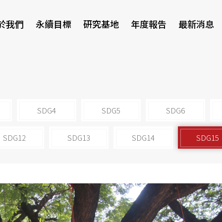
於我們
永續目標
研究基地
年度報告
最新消息
研討會
SDG4
SDG5
SDG6
SDG12
SDG13
SDG14
SDG15