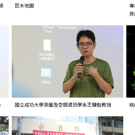
領
巨木地圖
專
爬
士
國立成功大學測量及空間資訊學系王驥魁教授
桃