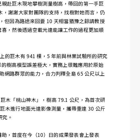
己親赴巨木現地攀樹測量樹高，帶回的第一手巨
巨木，謝謝大家對團隊的支持，找樹對她而言，仍
，但因為路途來回要 10 天相當猶豫之餘請教授
驚喜，然後透過空載光達能讓工作的過程更加順
的巨木有 941 棵，5 年前與林業試驗所的研究
簡單的樹高模型誤差極大，實務上很難應用於原始
網路群眾的能力，合力判釋全島 65 公尺以上
巨木「桃山神木」，樹高 79.1 公尺，為首次研
巨木進行地面光達影像測量，攜帶重達 30 公斤
研究。
助，首度在今（10）日的成果發表會上發表