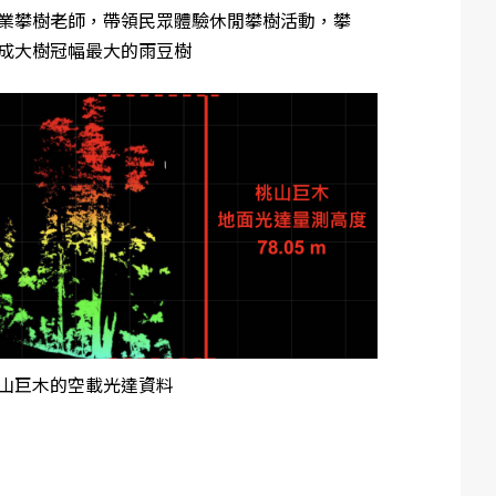
業攀樹老師，帶領民眾體驗休閒攀樹活動，攀
成大樹冠幅最大的雨豆樹
山巨木的空載光達資料