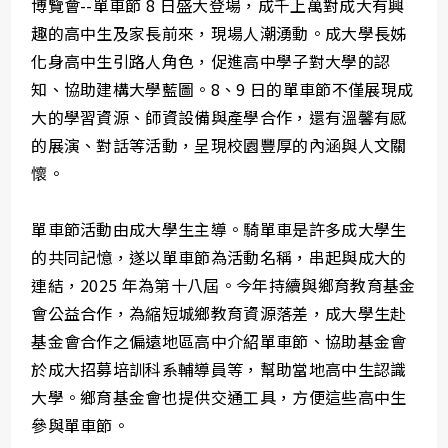
博覽會--單車節 8 日盛大登場，成千上萬對成大有興
趣的高中生及家長前來，現場人潮湧動。成大學長姊
化身高中生引路人角色，促進高中學子對大學的認
知、協助建構大學藍圖。8、9 日的單車節不僅展現成
大的學習資源、師資設備與產學合作，還有溫馨有感
的展演、對話等活動，呈現校園豐厚的內涵與人文關
懷。
單車節活動由成大學生主導。騎單車是許多成大學生
的共同記憶，遂以單車節為活動名稱，串起與成大的
連結，2025 年為第十八屆。今年持續與鄉育教育基金
會公益合作，為縮短城鄉教育資源落差，成大學生赴
基金會合作之偏遠地區高中介紹單車節、協助基金會
於成大招募培訓科系輔導員等，幫助當地高中生認識
大學。鄉育基金會也提供交通工具，方便這些高中生
參與單車節。