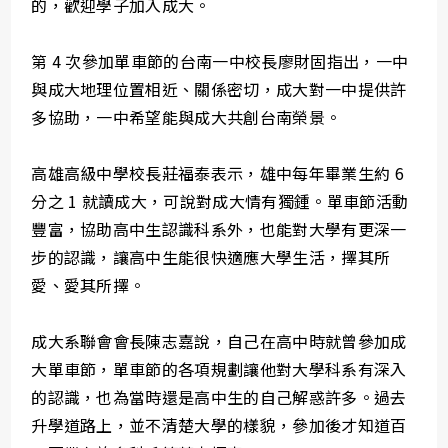
的，歡迎學子加入成大。
第 4 次參加單車節的台南一中校長廖財固指出，一中
與成大地理位置相近、關係密切，成大對一中提供許
多協助，一中希望能與成大共創台南榮景。
高雄高級中學校長莊福泰表示，雄中每年畢業生約 6
分之 1 就讀成大，可說對成大情有獨鍾。單車節活動
豐富，協助高中生認識科系外，也能對大學有更深一
步的認識，讓高中生能很快適應大學生活，擇其所
愛、愛其所擇。
成大系聯會會長陳志嘉說，自己在高中時就曾參加成
大單車節，單車節的各項規劃讓他對大學科系有深入
的認識，也為當時還是高中生的自己解惑許多。過去
升學道路上，並不清楚大學的樣貌，參加後才知道百