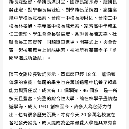
務長沈聖智、學務長洪良宜、國際長謝孫源、總務長
吳建宏、副學務長吳毓庭、副學務長葉婉如、高雄高
級中學校長莊福泰、台南一中校長廖財固、台南二中
校長林晏旭、嘉義高中校長陳元泰、家齊高中學務主
任王素珍、學生會會長吳宸宏、系聯會長陳志嘉、社
聯會長王其賢等一同騎單車進場。開幕式上，與會貴
賓一起拉著舞台上帆船繩索，祝福所有莘莘學子「勇
闖學海成功啟航」。
陳玉女副校長致詞表示，單車節已經 18 年，蘊涵著
傳承的意義，每屆的學生也在籌辦過程中培養了領導
能力與責任感。成大有 11 個學院、46 個系，是一所
多元且豐富、完整的綜合性大學，讓在校學子盡情遨
遊學海，成大 1931 創校至今，許多人為它努力付
出、也有很多歷史沉澱，才有今天 20 多萬名校友在
各地發光發亮，成大能成為企業最愛大學是其來有自