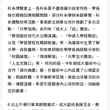
科系博覽會上，各科系莫不盡情展示自家特色、學長
姊也積極回應相關問題，部分科系舉辦系館導覽、科
系體驗坊等活動。單車節主辦單位另外規劃了多元活
動，「升學指南」系列有「成大人『成』實說」、
「教授面試技巧大公開演講」、「申請入學經驗談」
以及「學習歷程攻略靜態展」等。為讓高中生更了解
大學、自我審視，則有業師與在學學長姊經驗分享的
「校園論壇」、「情境解謎」、「大學生大膽說」、
「人生叉路口」等。 特別的是，今年與成大藝術中心
合作「渡光蝕憂」展，在藝術中心內設置了心情留言
板、歌曲聆聽、文字療癒等區塊，營造出深層次的共
鳴，傳遞溫暖，希望引發觀者內心深刻對話、消蝕過
往的憂慮。
8 日上午舉行單車節開幕式，成大副校長陳玉女、教