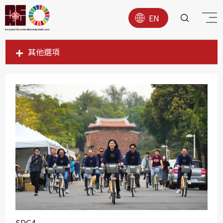
EN
其他選項
SDG1
SDG2
SDG3
SDG4
SDG5
SDG6
SDG7
SDG8
SDG9
SDG4