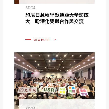
SDG4
印尼日惹穆罕默迪亞大學訪成
大 盼深化雙邊合作與交流
VIEW MORE
SDG4