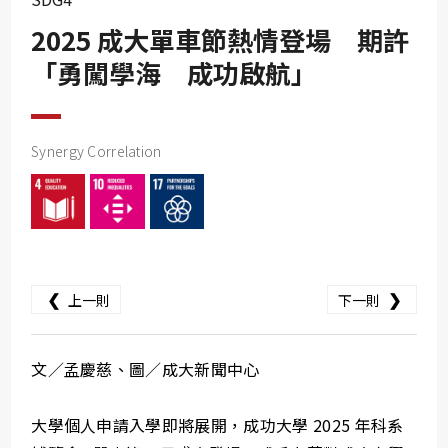
SDG10
2025 成大單車節熱情登場 期許
SDG11
「勇闖學海 成功啟航」
SDG12
SDG13
SDG14
Synergy Correlation
SDG15
SDG16
SDG17
❮
❯
上一則
下一則
文／孟慶慈、圖／成大新聞中心
大學個人申請入學即將展開，成功大學 2025 年科系