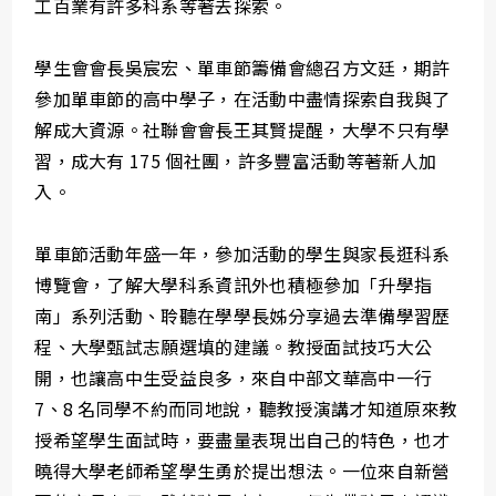
工百業有許多科系等著去探索。
學生會會長吳宸宏、單車節籌備會總召方文廷，期許
參加單車節的高中學子，在活動中盡情探索自我與了
解成大資源。社聯會會長王其賢提醒，大學不只有學
習，成大有 175 個社團，許多豐富活動等著新人加
入。
單車節活動年盛一年，參加活動的學生與家長逛科系
博覽會，了解大學科系資訊外也積極參加「升學指
南」系列活動、聆聽在學學長姊分享過去準備學習歷
程、大學甄試志願選填的建議。教授面試技巧大公
開，也讓高中生受益良多，來自中部文華高中一行
7、8 名同學不約而同地說，聽教授演講才知道原來教
授希望學生面試時，要盡量表現出自己的特色，也才
曉得大學老師希望學生勇於提出想法。一位來自新營