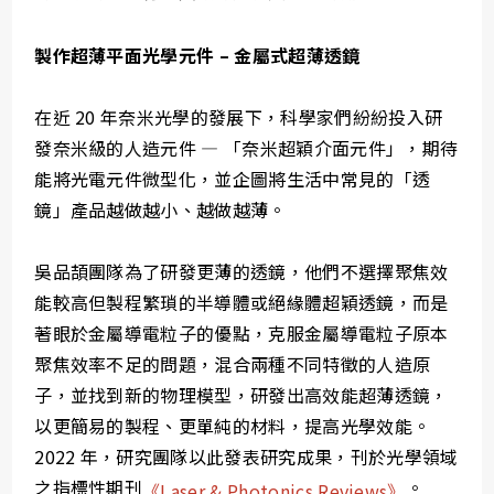
製作超薄平面光學元件 – 金屬式超薄透鏡
在近 20 年奈米光學的發展下，科學家們紛紛投入研
發奈米級的人造元件 — 「奈米超穎介面元件」，期待
能將光電元件微型化，並企圖將生活中常見的「透
鏡」產品越做越小、越做越薄。
吳品頡團隊為了研發更薄的透鏡，他們不選擇聚焦效
能較高但製程繁瑣的半導體或絕緣體超穎透鏡，而是
著眼於金屬導電粒子的優點，克服金屬導電粒子原本
聚焦效率不足的問題，混合兩種不同特徵的人造原
子，並找到新的物理模型，研發出高效能超薄透鏡，
以更簡易的製程、更單純的材料，提高光學效能。
2022 年，研究團隊以此發表研究成果，刊於光學領域
之指標性期刊
。
《Laser & Photonics Reviews》