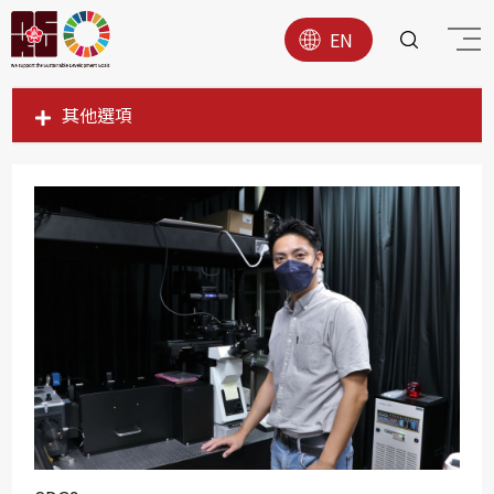
EN
其他選項
SDG1
SDG2
SDG3
SDG4
SDG5
SDG6
SDG7
SDG8
SDG9