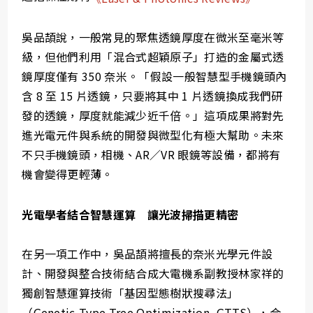
吳品頡說，一般常見的聚焦透鏡厚度在微米至毫米等
級，但他們利用「混合式超穎原子」打造的金屬式透
鏡厚度僅有 350 奈米。「假設一般智慧型手機鏡頭內
含 8 至 15 片透鏡，只要將其中 1 片透鏡換成我們研
發的透鏡，厚度就能減少近千倍。」這項成果將對先
進光電元件與系統的開發與微型化有極大幫助。未來
不只手機鏡頭，相機、AR／VR 眼鏡等設備，都將有
機會變得更輕薄。
光電學者結合智慧運算 讓光波掃描更精密
在另一項工作中，吳品頡將擅長的奈米光學元件設
計、開發與整合技術結合成大電機系副教授林家祥的
獨創智慧運算技術「基因型態樹狀搜尋法」
（Genetic-Type Tree Optimization, GTTS），合