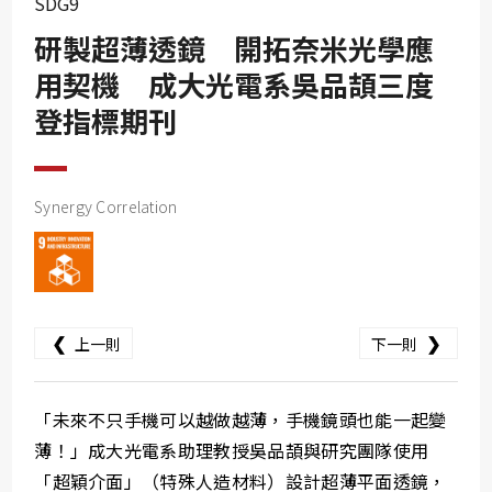
SDG9
SDG10
研製超薄透鏡 開拓奈米光學應
SDG11
用契機 成大光電系吳品頡三度
SDG12
登指標期刊
SDG13
SDG14
SDG15
Synergy Correlation
SDG16
SDG17
❮
❯
上一則
下一則
「未來不只手機可以越做越薄，手機鏡頭也能一起變
薄！」成大光電系助理教授吳品頡與研究團隊使用
「超穎介面」（特殊人造材料）設計超薄平面透鏡，