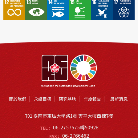
關於我們
永續目標
研究基地
年度報告
最新消息
701 臺南市東區大學路1號 雲平大樓西棟7樓
06-2757575轉50928
TEL :
06-2766462
FAX :