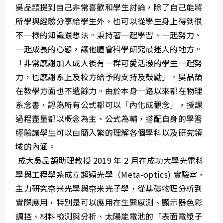
吳品頡提到自己非常喜歡和學生討論，除了自己能將
所學與經驗分享給學生外，也可以從學生身上得到很
不一樣的知識跟想法。秉持著一起學習、一起努力、
一起成長的心態，讓他體會科學研究最迷人的地方。
「非常感謝加入成大後有一群可愛活潑的學生一起努
力，也感謝系上及校方給予的支持及鼓勵」。吳品頡
在教學方面也不遺餘力。由於本身一路以來都在物理
系念書，認為所有公式都可以「內化成觀念」，授課
過程盡量都以概念為主、公式為輔，搭配自身的學習
經驗讓學生可以由簡入繁的理解各個學科以及研究領
域的內涵。
成大吳品頡助理教授 2019 年 2 月在成功大學光電科
學與工程學系成立超穎光學（Meta-optics) 實驗室，
主力研究奈米光學與奈米光子學，從基礎物理分析到
實際應用，特別是可以應用在生醫感測、顯示器色彩
調控、材料檢測與分析、太陽能電池的「表面電漿子