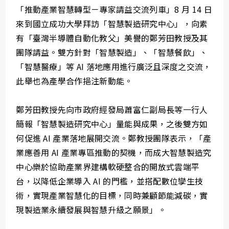
「推動產業智慧轉型－專家請益交流列車」8 月 14 日
來到國立成功大學拜訪「智慧製造研究中心」，向素
有「臺灣半導體自動化教父」美譽的鄭芳田教授及其
團隊請益。雙方針對「智慧製造」、「智慧餐飲」、
「智慧醫療」等 AI 落地應用進行廣泛且深度之交流，
此舉也為產學合作挹注新動能。
鄭芳田教授先向市政府經發局蕭富仁副局長等一行人
簡報「智慧製造研究中心」量能與成果，之後雙方如
何促進 AI 產業落地展開交流。鄭教授團隊表示，「產
業應善用 AI 產業專區推動的契機，而成大智慧製造究
中心樂於協助產業界建構軟硬整合的開放式雲端平
台，以降低企業導入 AI 的門檻，並搭配數位孿生技
術，實現產業智慧化的目標，同時兼顧節能減碳，實
現製造業永續發展與智慧升級之願景」。