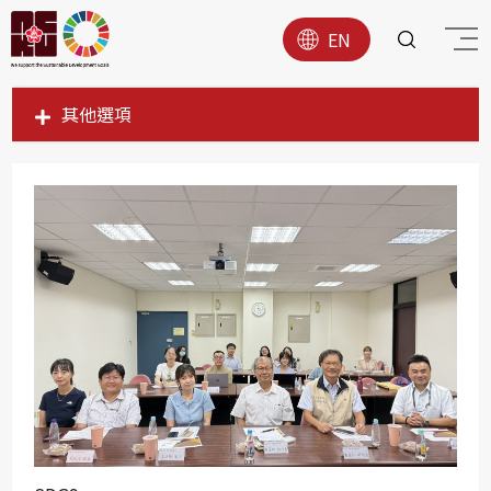
EN
其他選項
SDG1
SDG2
SDG3
SDG4
SDG5
SDG6
SDG7
SDG8
SDG9