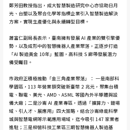
鄭芳田教授指出，成大智慧製造研究中心亦協助日月
光、台塑以及聚合化學等指標企業引入智慧製造解決
方案，實現生產優化與永續轉型目標。
蕭富仁副局長表示，臺南擁有發展 AI 產業的雙引擎優
勢，以及成形中的智慧機器人產業聚落，正逐步打造
「AI 製造黃金 10年」藍圖，高科技 S 廊帶發展潛力
備受矚目。
市政府正積極推動「金三角產業聚落」： 一是南部科
學園區，113 年營業額突破新臺幣 2 兆元，聚集台積
電、聯電、美光、AMD、ASML 等國內外半導體與設
備大廠；二是沙崙 AI 產業專區，透過「擴算力、鏈場
域、引人才、展應用」四大策略，結合沙崙綠能科學
城與智慧電網等示範應用場域，迄今吸引 147 家業者
進駐；三是柳營科技工業區三期智慧機器人製造基