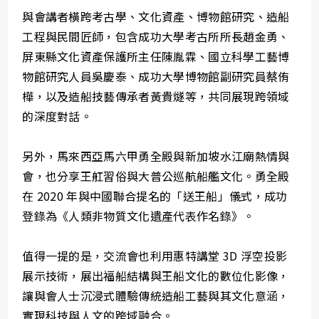
與會講者橫跨考古學、文化資產、博物館研究、造船
工程與民間匠師，包含成功大學考古所所長趙金勇、
屏東縣文化資產保護所主任陳胤霖、國立科學工藝博
物館研究人員吳慶泰、成功大學博物館副研究員蔡侑
樺，以及造船技藝傳承者黃貴燧等，共同展現跨領域
的深度對話。
另外，馬來西亞馬六甲勇全殿與新加坡水江廟熱情與
會，也分享王舡習俗與大普公巡航船艦文化。勇全殿
在 2020 年與中國聯合提名的「送王船」儀式，成功
登錄為《人類非物質文化遺產代表作名錄》。
值得一提的是，交流會也利用惠特講堂 3D 浮空投影
展示技術，展出福船結構與王船文化的數位化影像，
讓與會人士沉浸式體驗傳統造船工藝與其文化意涵，
實現科技與人文的跨域融合。