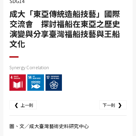
SDG14
SDG10
成大「東亞傳統造船技藝」國際
SDG11
交流會 探討福船在東亞之歷史
SDG12
演變與分享臺灣福船技藝與王船
SDG13
文化
SDG14
SDG15
SDG16
Synergy Correlation
SDG17
❮
❯
上一則
下一則
圖、文／成大臺灣藝術史料研究中心