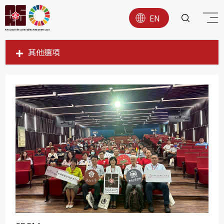
EN
其他選項
SDG1
SDG2
SDG3
SDG4
SDG5
SDG6
SDG7
SDG8
SDG9