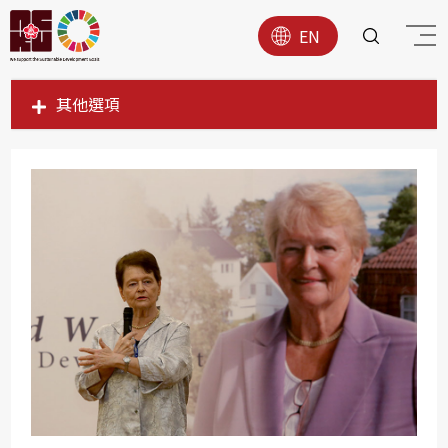
EN
其他選項
SDG1
SDG2
SDG3
SDG4
SDG5
SDG6
SDG7
SDG8
SDG9