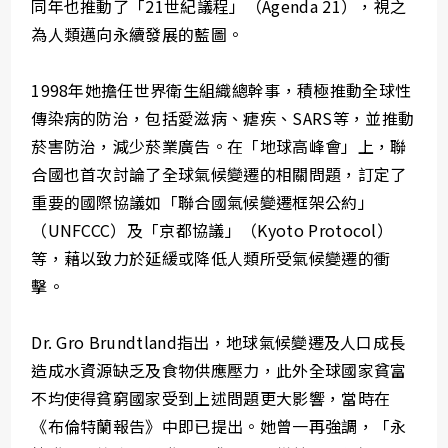
同年也推動了「21世紀議程」（Agenda 21），視之
為人類邁向永續發展的藍圖。
1998年她擔任世界衛生組織總幹事，積極推動全球性
傳染病的防治，包括愛滋病、瘧疾、SARS等，並推動
菸害防治，減少菸業廣告。在「地球高峰會」上，聯
合國也首次討論了全球氣候變遷的相關問題，訂定了
重要的國際協議如「聯合國氣候變遷框架公約」
（UNFCCC）及「京都協議」（Kyoto Protocol）
等，藉以致力於延緩或降低人類所受氣候變遷的衝
擊。
Dr. Gro Brundtland指出，地球氣候變遷及人口成長
造成水資源缺乏及食物供應壓力，此外全球國家貧富
不均使得貧窮國家受到上述問題更大影響，當時在
《布倫特蘭報告》中即已提出。她曾一再強調，「永