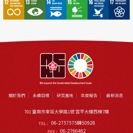
關於我們
永續目標
研究基地
年度報告
最新消息
701 臺南市東區大學路1號 雲平大樓西棟7樓
06-2757575轉50928
TEL :
06-2766462
FAX :