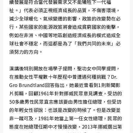
續發展是符合當代發展需求又不能犧牲下一代福
祉。」代表必須正視經濟成長的品質，不傷害環境，
減少全球暖化、氣候變遷的影響，政策的改變勢在必
行，某些國家的能源政策將會造成貧窮國家的衝擊，
例如在非洲、中國等地區創造經濟成長的模式造成全
球社會不穩定，而這都是為了「我們共同的未來」必
須努力的方向。
演講後特別開放在場學子提問，聖功女中同學提問，
在推動女性平權數十年歷程中曾遭遇何種挑戰？Dr.
Gro Brundtland回答指出，她最近曾看到1則新聞影
片剪輯，回顧1961年針對挪威民眾意見調查，受訪的
50多歲男性民眾直言應該要由男性擔任總理，但受訪
的年輕女性卻說：也該是改變的時候了。但是改變並
非一蹴可及，1981年她當上第一任女性總理，民眾的
態度在她總理任期中才慢慢改變，2013年挪威選出第