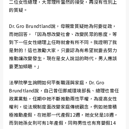
二位女性總理，大眾理所當然的接受，再沒有性別上
的質疑。
Dr. Gro Brundtland說，母親曾質疑她為何要從政，
而她回答，「因為想改變社會、改變民眾的態度，等
到下一任女性總理上任時就會有所不同。我證明了我
是對的！這也激勵大家，只要認為有希望就要去努力
推動讓改變發生，現在是女人說話的時代，男人應該
要更加傾聴。」
法學院學生詢問如何平衡職涯與家庭，Dr. Gro
Brundtland說，自己曾任挪威環境部長、總理也曾任
政黨黨魁，任期中她不斷推動兩性平權，為提高女性
權利，從法規制度面改變家庭傳統觀念，例如她曾積
極推動產假，在她那一代產假12週，她女兒是18週，
而到她孫女則可有1年產假，同時男性也有育嬰假14