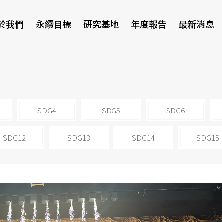
於我們
永續目標
研究基地
年度報告
最新消息
研討會
SDG4
SDG5
SDG6
SDG12
SDG13
SDG14
SDG15