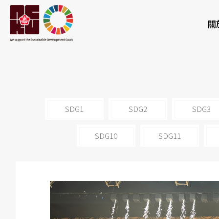
關
SDG1
SDG2
SDG3
SDG10
SDG11