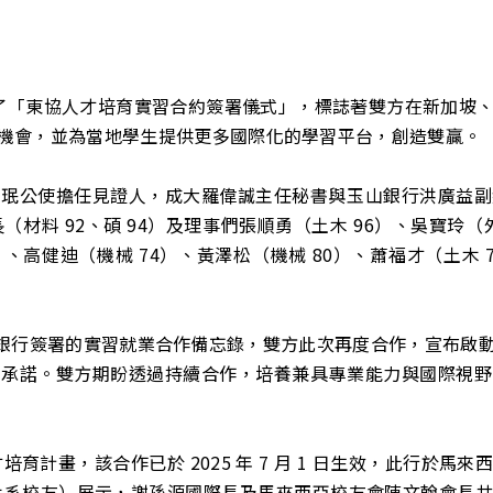
舉行了「東協人才培育實習合約簽署儀式」，標誌著雙方在新加
機會，並為當地學生提供更多國際化的學習平台，創造雙贏。
正珉公使擔任見證人，成大羅偉誠主任秘書與玉山銀行洪廣益副
材料 92、碩 94）及理事們張順勇（土木 96）、吳寶玲（外
9）、高健迪（機械 74）、黃澤松（機械 80）、蕭福才（土
玉山銀行簽署的實習就業合作備忘錄，雙方此次再度合作，宣布
同承諾。雙方期盼透過持續合作，培養兼具專業能力與國際視野
才培育計畫，該合作已於 2025 年 7 月 1 日生效，此行於
（土木系校友）展示，謝孫源國際長及馬來西亞校友會陳文翰會長