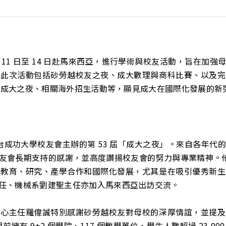
9 月 11 日至 14 日赴馬來西亞，進行學術與校友活動，旨在
。此次活動包括砂勞越校友之夜、成大數理與商科比賽、以及完
友會成大之夜、相關海外招生活動等，顯見成大在國際化發展的新
亞留台成功大學校友會主辦的第 53 屆「成大之夜」。來自各年
友會長期支持的感謝，並高度讚揚校友會的努力與專業精神。他特
於教育、研究、產學合作和國際化發展，尤其是在吸引優秀新生
任、機械系劉建聖主任亦加入馬來西亞出訪交流。
中心主任羅偉誠特別感謝砂勞越校友對母校的深厚情誼，並提及
有 9+2 個學院、117 個教學單位，學生人數超過 23,000