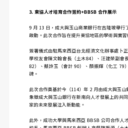
3. 東協人才培育合作簽約+BBSB 合作展示
9 月 13 日，成大與玉山商業銀行在吉隆坡
啟動。此次合作旨在提升東協地區的學術與實習
簽署儀式由駐馬來西亞台北經濟文化辦事處卜
學校友會陳文翰會長（土木84）、汪建榮副會長（
82）、蔡詅玉（會計 90）、顏振輝（化工 7
碑。
此次合作奠基於今（114）年 2 月由成大與
象徵成大與玉山銀行在新南向人才發展上的共
家的未來發展注入新動能。
此外，成功大學與馬來西亞 BBSB 公司合作人
校長、馬來西亞 BBSB 創辦人拿督陳振源