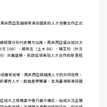
坡、馬來西亞及越南等東協國家的人才培養合作正式
總經理分別代表雙方出席，馬來西亞留台成功大
文 100）、蔡崇志（土木 84）、陳玉珍（外文
木 78）共襄盛舉，見證這項東協人才合作的新里程
啟動涵蓋新加坡、馬來西亞與越南人才的共同培育，
的優秀人才，創造產學雙贏，並為臺灣與東協國
馬來西亞成大之夜晚宴中進行展示儀式，由成大沈孟儒
共同合影見證，不僅顯示產學合作的深化、校友情