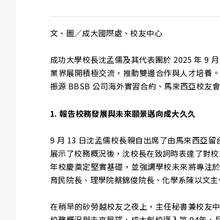
文、圖／成大國際處、校友中心
成功大學校長沈孟儒及其代表團於 2025 年 
業界展開積極交流，推動雙邊合作與人才培養
振源 BBSB 公司海外實習合約、馬來西亞校
1. 報告校務發展與未來願景邁向成大久久
9 月 13 日沈孟儒校長親自出席了由馬來西
展示了校務概況後，沈校長在致詞時表達了對校
年校慶奠定堅實基礎，並強調學校未來將專注
育民院長、理學院蔡錦俊院長、化學系陳以文主
在稍早的砂勞越校友之夜上，主任秘書兼校友
校務概況與未來展望，成大創校邁入第 94年，目前擁