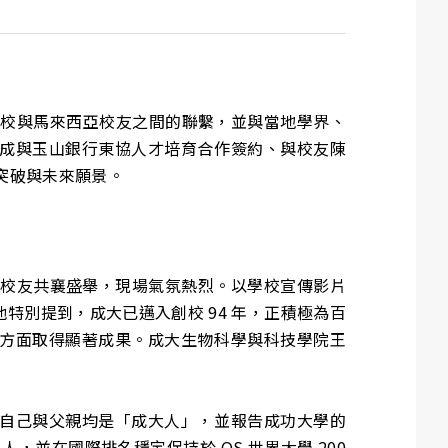
加強母校與馬來西亞校友之間的聯繫，並與當地學界、
成與玉山銀行東協人才培育合作簽約、與校友陳
突破與未來願景。
代的校友共襄盛舉，現場氣氛熱烈。以學校宣傳影片
別提到，成大已邁入創校 94 年，正積極為百
方面取得顯著成果。成大生物科學與科技學院王
自己與父親均是「成大人」，並報告成功大學的
 人，並在國際排名穩定保持於 QS 世界大學 200