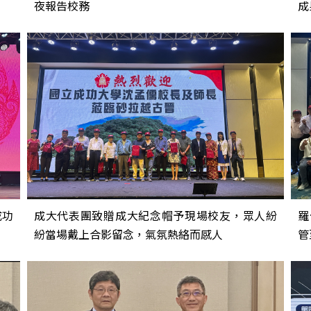
夜報告校務
成
成功
成大代表團致贈成大紀念帽予現場校友，眾人紛
羅
紛當場戴上合影留念，氣氛熱絡而感人
管