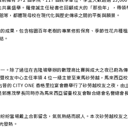
能共襄盛舉。羅偉誠主任秘書也回顧成大的「那些年」，帶領
館等，都體現母校在現代化與歷史傳承之間的平衡與願景。
」的成果，包含榕園百年老樹的專業修剪保育、季節性花卉種植
結。
之一。除了過往在吉隆坡舉辦的數理商比賽與成大之夜已蔚為傳
暨校友中心主任率領 4 位一級主管至東馬砂勞越，馬來西亞
古晉的 CITY ONE 香格里拉宴會廳舉行了砂勞越校友之夜，
是郭應茂學長同時亦為馬來西亞留臺校友會聯合總會名譽總會長，
人紛紛當場戴上合影留念，氣氛熱絡而感人。本次砂勞越校友之
光發熱。