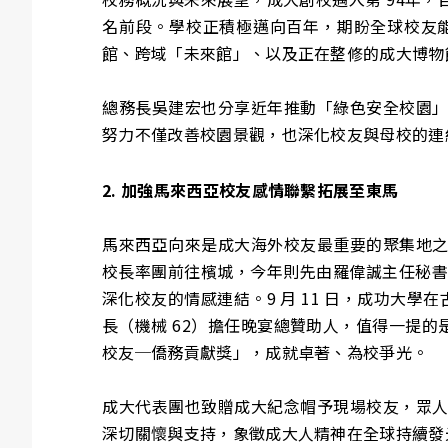
名前段。學校正積極邁向百年，期盼全球校友
館、跨域「未來館」、以及正在整修的成大博物
總務長吳建宏也分享近年推動「綠色安全校園
努力不僅改善校園景觀，也深化校友與母校的連
2. 加強馬來西亞校友感情聯繫拓展至東馬
馬來西亞向來是成大海外校友最重要的聚集地
校長率團前往檳城，今年則先由羅偉誠主任秘書
深化校友的情感連結。9 月 11 日，成功大學在
長（機械 62）擔任晚宴總贊助人，值得一提的
校友─僑務貢獻獎」，成就卓著、為校爭光。
成大代表團也致贈成大紀念帽予現場校友，眾
深切關懷與支持，象徵成大人精神在全球持續發