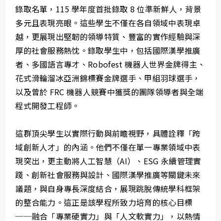
錄取名單，115 學年度首批錄取 8 位準新鮮人，背景
多元且表現亮眼。這些學生不僅在各自領域中表現卓
越，更展現出堅韌的領導特質、豐富的實作經驗與深
厚的社會服務熱忱。錄取學生中，包括國際漢學推廣
者、多國語言專才、Robofest 機器人世界金牌得主、
花式滑輪溜冰亞洲錦標賽金牌選手、甲組羽球選手，
以及曾於 FRC 機器人競賽中獲獎的團隊領導者與全端
程式開發工程師。
這群頂尖學生以實際行動與前瞻視野，具體詮釋「跨
域創新人才」的內涵。他們不僅在單一專業領域中表
現突出，更主動將人工智慧（AI）、ESG 永續管理實
踐、創新社會服務與設計、國際漢學推廣等關鍵未來
議題，與自身專長深度結合，展現跳脫傳統學科框架
的整合能力。這正是該學程所致力培育的核心目標
──融合「專業硬實力」與「人文軟實力」，以熱情