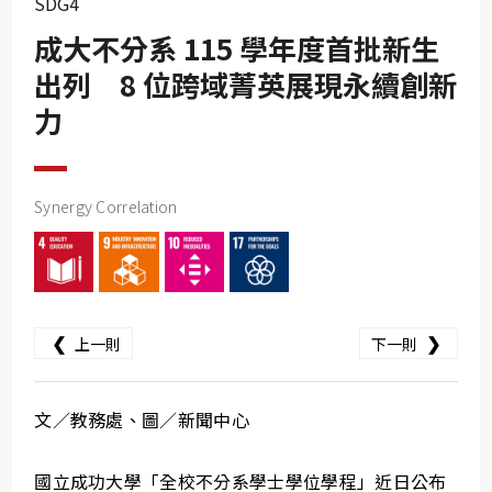
SDG4
SDG10
成大不分系 115 學年度首批新生
SDG11
出列 8 位跨域菁英展現永續創新
SDG12
力
SDG13
SDG14
SDG15
Synergy Correlation
SDG16
SDG17
❮
❯
上一則
下一則
文／教務處、圖／新聞中心
國立成功大學「全校不分系學士學位學程」近日公布