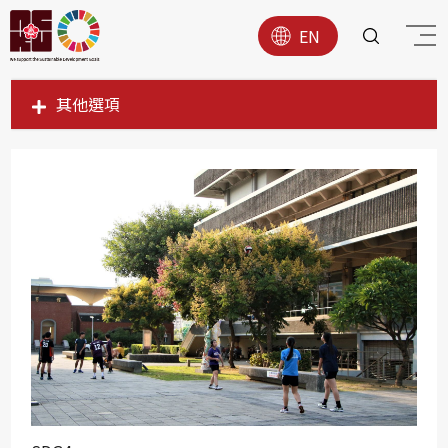
EN
其他選項
SDG1
SDG2
SDG3
SDG4
SDG5
SDG6
SDG7
SDG8
SDG9