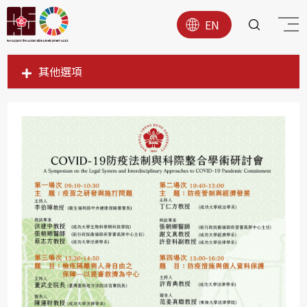
EN
其他選項
SDG1
SDG2
SDG3
SDG4
SDG5
SDG6
SDG7
SDG8
SDG9