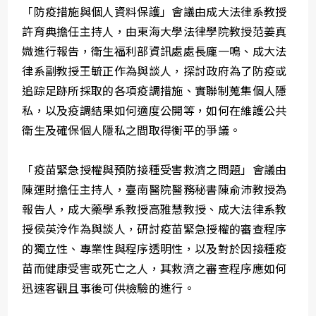
「防疫措施與個人資料保護」會議由成大法律系教授
許育典擔任主持人，由東海大學法律學院教授范姜真
媺進行報告，衛生福利部資訊處處長龐一鳴、成大法
律系副教授王毓正作為與談人，探討政府為了防疫或
追踪足跡所採取的各項疫調措施、實聯制蒐集個人隱
私，以及疫調結果如何適度公開等，如何在維護公共
衛生及確保個人隱私之間取得衡平的爭議。
「疫苗緊急授權與預防接種受害救濟之問題」會議由
陳運財擔任主持人，臺南醫院醫務秘書陳俞沛教授為
報告人，成大藥學系教授高雅慧教授、成大法律系教
授侯英泠作為與談人，研討疫苗緊急授權的審查程序
的獨立性、專業性與程序透明性，以及對於因接種疫
苗而健康受害或死亡之人，其救濟之審查程序應如何
迅速客觀且事後可供檢驗的進行。