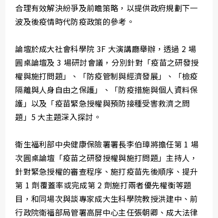
合理有效解決紛爭及前瞻策略，以提供政府規劃下一
波及後疫情時代防疫政策的參考。
論壇於成大社會科學院 3F 大演講廳舉辦，透過 2 場
圓桌論壇及 3 場研討會議，分別針對「疫苗之研發授
權與施打問題」、「防疫管制與經濟發展」、「檢疫
隔離與人身自由之保護」、「防疫措施與個人資料保
護」以及「疫苗緊急授權與預防接種受害救濟之問
題」5 大主題深入探討。
衛生福利部中央健康保險署署長李伯璋將擔任第 1 場
次圓桌論壇「疫苗之研發授權與施打問題」主持人，
針對緊急授權的審查程序、施打疫苗先後順序、提升
第 1 劑覆蓋率或完成第 2 劑施打兩者優先權衡等題
目，和同場次與談專家成大生科學院教授洪建中、前
行政院衛福部局管署高屏中心主任張朝卿、成大法律