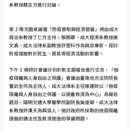
系教授蔡志方進行討論。
第 2 場次圓桌論壇「防疫管制與經濟發展」將由成大
政治系教授丁仁方主持，張朝卿、成大經濟系教授謝
文真、成大法律系副教授許登科作為與談專家，探討
防疫措施對於民生、貿易等經濟活動的影響。
下午 3 場研討會議分別針對主題報告進行交流，「檢
疫隔離與人身自由之保護」會議由臺南地方法院院長
董武全作為主持人，成大法律系主任陳運財以「檢疫
隔離與人身自由之保護—以提審救濟為中心」為報告
題目，陽明交通大學醫學院副院長吳俊穎、成大法律
系教授許澤天為與談人，檢討政府所採取的檢疫隔離
措施的適法性及救濟管道的爭議問題。