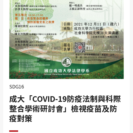
SDG10
SDG11
SDG12
SDG13
SDG14
SDG15
SDG16
SDG17
SDG16
成大「COVID-19防疫法制與科際
整合學術研討會」檢視疫苗及防
疫對策