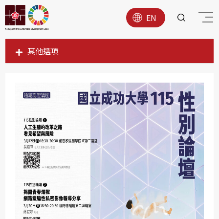
EN
其他選項
SDG1
SDG2
SDG3
SDG4
SDG5
SDG6
SDG7
SDG8
SDG9