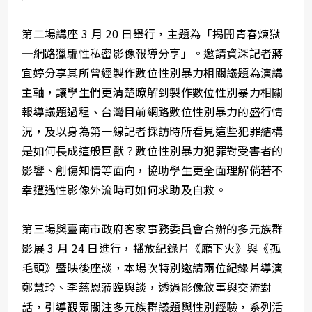
第二場講座 3 月 20 日舉行，主題為「揭開青春煉獄
─網路獵騙性私密影像報導分享」。邀請資深記者蔣
宜婷分享其所曾經製作數位性別暴力相關議題為演講
主軸，讓學生們更清楚瞭解到製作數位性別暴力相關
報導議題過程、台灣目前網路數位性別暴力的盛行情
況，及以身為第一線記者採訪時所看見這些犯罪結構
是如何長成這般巨獸？數位性別暴力犯罪對受害者的
影響、創傷知情等面向，協助學生更全面理解倘若不
幸遭遇性影像外流時可如何求助及自救。
第三場與臺南市政府客家事務委員會合辦的多元族群
影展 3 月 24 日進行，播放紀錄片《廳下火》與《孤
毛頭》暨映後座談，本場次特別邀請兩位紀錄片導演
鄭慧玲、李慈恩蒞臨與談，透過影像敘事與交流對
話，引導觀眾關注多元族群議題與性別經驗，系列活