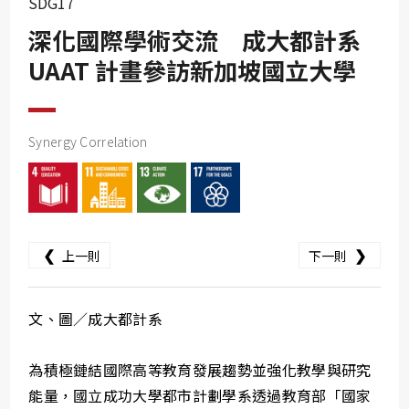
SDG17
SDG10
深化國際學術交流 成大都計系
SDG11
UAAT 計畫參訪新加坡國立大學
SDG12
SDG13
SDG14
Synergy Correlation
SDG15
SDG16
SDG17
❮
❯
上一則
下一則
文、圖／成大都計系
為積極鏈結國際高等教育發展趨勢並強化教學與研究
能量，國立成功大學都市計劃學系透過教育部「國家