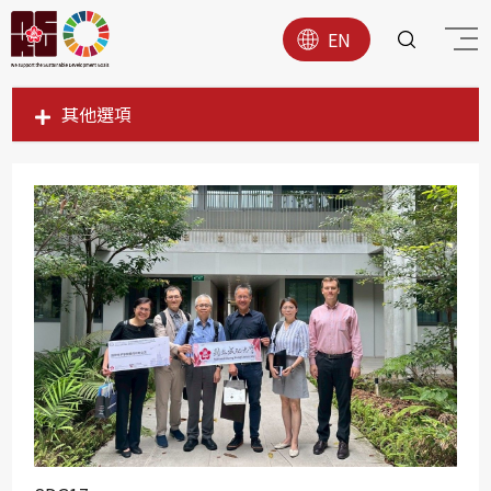
EN
其他選項
SDG1
SDG2
SDG3
SDG4
SDG5
SDG6
SDG7
SDG8
SDG9