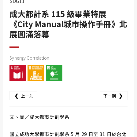
SDG11
SDG10
成大都計系 115 級畢業特展
SDG11
《City Manual城市操作手冊》北
SDG12
展圓滿落幕
SDG13
SDG14
SDG15
Synergy Correlation
SDG16
SDG17
❮
❯
上一則
下一則
文、圖／成大都市計劃學系
國立成功大學都市計劃學系 5 月 29 日至 31 日於台北