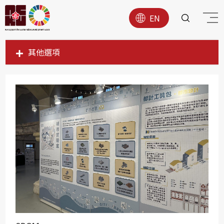
EN
其他選項
SDG1
SDG2
SDG3
SDG4
SDG5
SDG6
SDG7
SDG8
SDG9