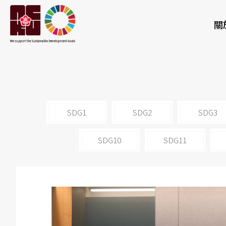
關
SDG1
SDG2
SDG3
SDG10
SDG11