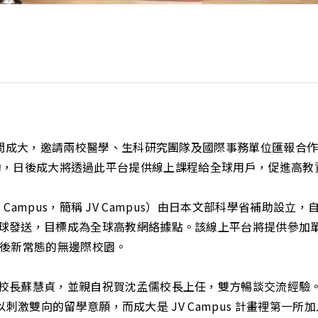
日訪問成大，邀請兩校醫學、生科研究團隊及國際事務單位匯報合
us）進行簽約，日後成大將透過此平台提供線上課程給全球用戶，促進
al Campus，簡稱 JV Campus）由日本文部科學省補助設
球發送，目標成為全球高教網絡據點。該線上平台將提供參加
疫後新常態的無邊際校園。
長蘇慧貞，並親自祝賀沈孟儒校長上任，雙方暢談交流經驗。永田
 可以刺激雙向的留學意願，而成大是 JV Campus 計畫裡第