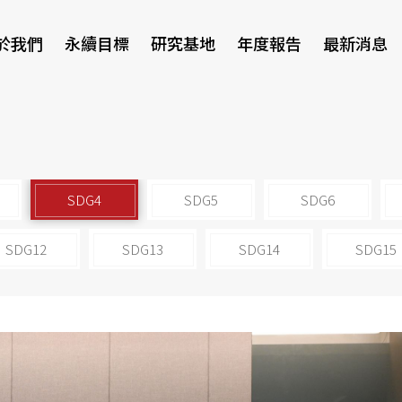
於我們
永續目標
研究基地
年度報告
最新消息
研討會
SDG4
SDG5
SDG6
SDG12
SDG13
SDG14
SDG15