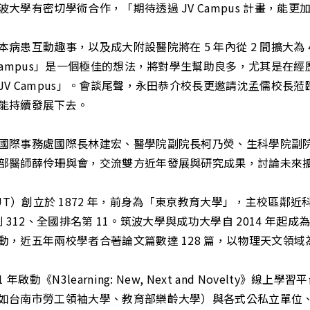
大學有密切學術合作，「期待透過 JV Campus 計畫，能
病患互動趣事，以及成大附設醫院將在 5 年內從 2 間擴大為
Campus」是一個極佳的想法，將對學生幫助良多，尤其是在
 Campus」。會談尾聲，永田恭介校長更邀請沈孟儒校長蒞臨今
能持續發展下去。
國際事務處國際長林建宏、醫學院副院長柯乃熒、生科學院副
部醫師薛伶珊與會，交流雙方近年發展與研究成果，討論未來
uba，簡稱 UT）創立於 1872 年，前身為「東京教育大學」，主
位列 312、全國排名第 11。筑波大學與成功大學自 2014 
，近五年兩校學者合著論文篇數達 128 篇，以物理天文領域
動《N3learning: New, Next and Novelty》線
如台南市勞工領袖大學、教育部樂齡大學）與各式公私立單位