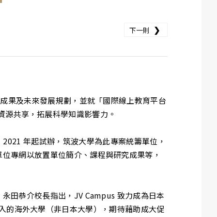
❯
下一則
作成果及未來發展規劃，並就「國際線上教育平台
高教資源共享，拓展科學知識影響力。
立，自 2021 年起試辦，筑波大學為此專案統籌單位，
單位專網以放置單位簡介、課程與研究成果等，
恭介校長指出，JV Campus 致力成為日本
一所加入的海外大學（非日本大學），期待藉助成大促