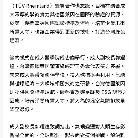
（TÜV Rheinland）簽署合作備忘錄，目標在結合成
大深厚的學術實力與德國萊因在國際的驗證的資源，
於第一時間掌握國際認證標準及流程、培育企業未來
所需人才，也讓企業得到更新的技術，打造台灣綠色
經濟。
簽約儀式在成大醫學院成杏廳舉行，成大副校長郭耀
煌、台灣德國萊因董事總經理王秀雲代表雙方簽署。
未來成大將帶領夥伴學校，投入碳捕捉再利用、氫能
與循環經濟三大領域相關技術之研發，台灣德國萊因
則提供國際標準規範、碳盤查及碳足跡及 ESG 認證之
因應，培育淨零所需人才，將人為的溫室氣體排放量
降至最低。
成大副校長郭耀煌致詞指出，氣候變遷對人類生存影
響是全面的，全球都要一起去面對這個挑戰，解決難