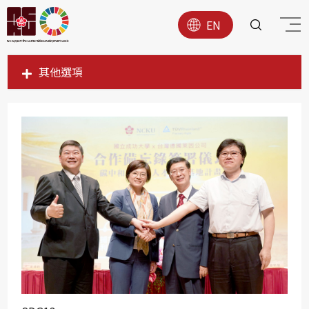
EN
其他選項
SDG1
SDG2
SDG3
SDG4
SDG5
SDG6
SDG7
SDG8
SDG9