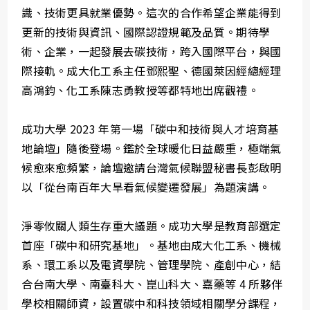
識、技術更具就業優勢。這次的合作希望企業能得到
更新的技術與資訊、國際認證規範及品質。期待學
術、企業，一起發展去碳技術，跨入國際平台，與國
際接軌。成大化工系主任鄧熙聖、德國萊因經總經理
高鴻鈞、化工系陳志勇教授等都特地出席觀禮。
成功大學 2023 年第一場「碳中和技術與人才培育基
地論壇」隨後登場。鑑於全球暖化日益嚴重，極端氣
候愈來愈頻繁，論壇邀請台灣氣候聯盟秘書長彭啟明
以「從台南百年大旱看氣候變遷發展」為題演講。
淨零攸關人類生存重大議題。成功大學是教育部選定
首座「碳中和研究基地」。基地由成大化工系、機械
系、環工系以及電資學院、管理學院、產創中心，結
合台南大學、南臺科大、崑山科大、嘉藥等 4 所夥伴
學校相關師資，設置碳中和科技領域相關學分課程，