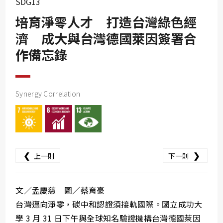
SDG13
SDG10
培育淨零人才 打造台灣綠色經
SDG11
濟 成大與台灣德國萊因簽署合
SDG12
作備忘錄
SDG13
SDG14
SDG15
Synergy Correlation
SDG16
SDG17
❮
❯
上一則
下一則
文／孟慶慈 圖／蔡育豪
台灣邁向淨零，碳中和認證須接軌國際。國立成功大
學 3 月 31 日下午與全球知名驗證機構台灣德國萊因