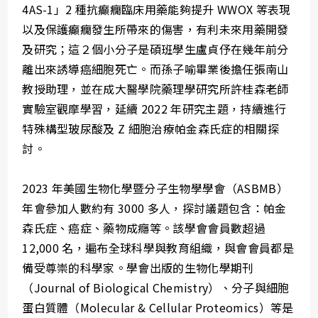
4AS-1」2 種抗癲癇臨床用藥能夠提升 WWOX 等表現
以及保護癲癇發生所帶來的傷害，有利未來用藥開發
及研究；這２個小分子是碩班學生盧貞伃在幾年前分
離出來誘導癌細胞死亡。而孫子喻畢業後擔任張南山
教授助理，並在成大醫學院藥理學研究所許桂森老師
實驗室觀摩學習，延續 2022 年研究主題，持續進行
特殊構型玻尿酸及 Z 細胞治療帕金森氏症的相關探
討。
2023 年美國生物化學暨分子生物學學會（ASBMB）
年會參加人數約有 3000 多人，探討議題包含：帕金
森氏症、癌症、藥物成癮等。該學會會員數超過
12,000 名，遍布全球科學與教育組織，與會會員都是
備受尊崇的科學家。學會出版的生物化學期刊
（Journal of Biological Chemistry）、分子與細胞
蛋白質體（Molecular & Cellular Proteomics）等是