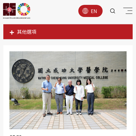
EN
其他選項
SDG1
SDG2
SDG3
SDG4
SDG5
SDG6
SDG7
SDG8
SDG9