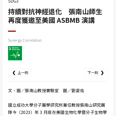
SDG3
SDG10
持續對抗神經退化 張南山師生
SDG11
再度獲邀至美國 ASBMB 演講
SDG12
SDG13
SDG14
Synergy Correlation
SDG15
SDG16
SDG17
❮
❯
上一則
下一則
文、圖／張南山教授實驗室 圖／劉姿佑
國立成功大學分子醫學研究所兼任教授張南山研究團
隊今（2023）年 3 月底在美國生物化學暨分子生物學