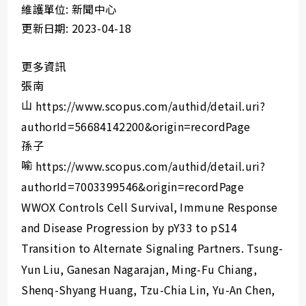
維護單位: 新聞中心
更新日期: 2023-04-18
更多資訊
張南
山
https://www.scopus.com/authid/detail.uri?
authorId=56684142200&origin=recordPage
孫子
喻
https://www.scopus.com/authid/detail.uri?
authorId=7003399546&origin=recordPage
WWOX Controls Cell Survival, Immune Response
and Disease Progression by pY33 to pS14
Transition to Alternate Signaling Partners. Tsung-
Yun Liu, Ganesan Nagarajan, Ming-Fu Chiang,
Shenq-Shyang Huang, Tzu-Chia Lin, Yu-An Chen,