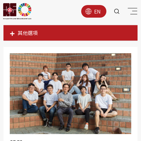
EN
其他選項
SDG1
SDG2
SDG3
SDG4
SDG5
SDG6
SDG7
SDG8
SDG9