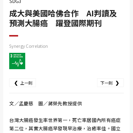
SDG3
SDG10
成大與美國哈佛合作 AI判讀及
SDG11
預測大腸癌 躍登國際期刊
SDG12
SDG13
SDG14
Synergy Correlation
SDG15
SDG16
SDG17
❮
❯
上一則
下一則
文／孟慶慈 圖／蔣榮先教授提供
台灣大腸癌發生率世界第一，死亡率居國內所有癌症
第二位，其實大腸癌早發現早治療，治癒率佳。國立