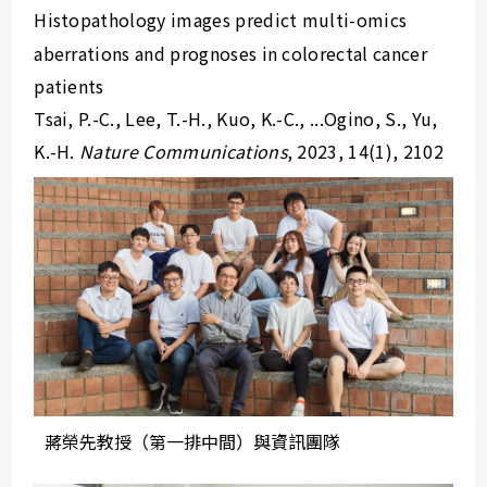
Histopathology images predict multi-omics
aberrations and prognoses in colorectal cancer
patients
Tsai, P.-C., Lee, T.-H., Kuo, K.-C., ...Ogino, S., Yu,
K.-H.
Nature Communications
, 2023, 14(1), 2102
蔣榮先教授（第一排中間）與資訊團隊