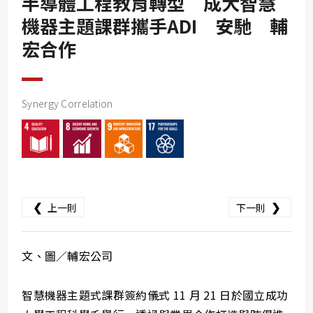
半導體工程教育轉型 成大智慧
SDG10
機器主題課群攜手ADI 安馳 輔
SDG11
宏合作
SDG12
SDG13
Synergy Correlation
SDG14
SDG15
SDG16
SDG17
❮
❯
上一則
下一則
文、圖／輔宏公司
智慧機器主題式課群簽約儀式 11 月 21 日於國立成功