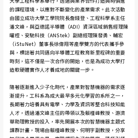
大學工程科學系舉行，透過與業界合作打造與時俱進
的課程環境，以應對不斷變化的產業需求。此次活動
由國立成功大學工學院院長詹錢登、工程科學系主任
潘文峰，與亞德諾半導體（ADI）資深區域銷售經理陳
曜桎、安馳科技（ANStek）副總經理陳發勇、輔宏
（iStuNet）董事長徐偉翔等產學雙方的代表攜手參
與，標誌著共同邁向半導體工程教育新里程碑的重要
時刻，這不僅是一次合作的開始，也是為成功大學打
造軟硬體實作人才養成地的關鍵一步。
隨著逐漸進入少子化時代，產業對智慧機器的需求逐
漸提升，工科系為成大最早多元化學習的系所之一，
長期著力培養具有電學、力學及資訊等整合科技知能
人才，透過潘文峰主任的帶領以及賴槿峰教授、游濟
華助理教授的投入，率先開展本次的智慧機器主題式
課群計畫，現場由賴槿峰教授、何明字副教授，分享