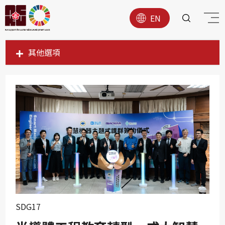
EN
其他選項
SDG1
SDG2
SDG3
SDG4
SDG5
SDG6
SDG7
SDG8
SDG17
SDG9