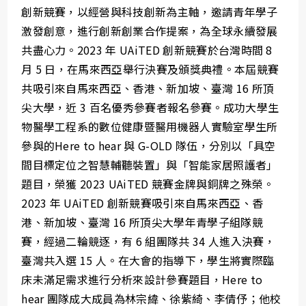
創新競賽，以經營與科技創新為主軸，邀請青年學子
激發創意，進行創新創業合作提案，為全球永續發展
共盡心力。2023 年 UAiTED 創新競賽於台灣時間 8
月 5 日，在馬來西亞舉行決賽及頒獎典禮。本屆競賽
共吸引來自馬來西亞、香港、新加坡、臺灣 16 所頂
尖大學，近 3 百名優秀參賽者報名參賽。成功大學生
物醫學工程系的數位健康暨醫用機器人實驗室學生所
參與的Here to hear 與 G-OLD 隊伍，分別以「具空
間目標定位之智慧輔聽裝置」與「智能家居照護者」
題目，榮獲 2023 UAiTED 競賽金牌與銅牌之殊榮。
2023 年 UAiTED 創新競賽吸引來自馬來西亞、香
港、新加坡、臺灣 16 所頂尖大學年青學子組隊競
賽，經過二輪競逐，有 6 組團隊共 34 人進入決賽，
臺灣共入選 15 人。在大會的指導下，學生將實際臨
床未滿足需求進行分析來設計參賽題目，Here to
hear 團隊成大成員為林宗緯、徐紫綺、李倩伃；他校