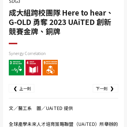
SDG3
SDG10
成大組跨校團隊 Here to hear、
SDG11
G-OLD 勇奪 2023 UAiTED 創新
SDG12
競賽金牌、銅牌
SDG13
SDG14
SDG15
Synergy Correlation
SDG16
SDG17
❮
❯
上一則
下一則
文／醫工系 圖／UAiTED 提供
全球產學未來人才培育策略聯盟（UAiTED）所舉辦的