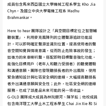
成員包含馬來西亞國立大學機械工程系學生 Kho Jia
Chyn，及國立中央大學電機工程系 Madhu
Brahmankar。
Here to hear 團隊設計之「具空間目標定位之智慧輔
聽裝置」，利用麥克風陣列的立體聲源追踪功能設
計，可以即時確定聲源並識別位置，提高使用者的聲
音空間知覺與情境意識，從而防止危險事故的發生；
如後方的來車喇叭聲。搭配即時目標聲音強化功能，
能強化目標用戶（老年人和聽力受損者）的聽覺體驗
和溝通意願。團隊也發現聽損長者的外出風險，使用
緊急通知設計與社區安全網的連線，大幅提高聽損長
者外出溝通意願與安全性；此外，社區安全網的連線
服務，也成了該產品未來可能的另一項收益。
G-OLD 團隊成大成員為林阮銀河、陳芓妘；他校成員
包含南洋理工大學土木工程系學生 Chai Jin Xie 和 Si