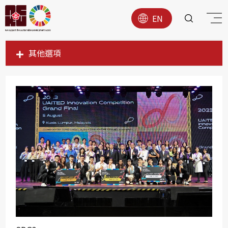
EN
其他選項
SDG1
SDG2
SDG3
SDG4
SDG5
SDG6
SDG7
SDG8
SDG9