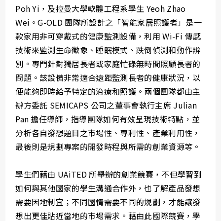
Poh Yi，及拉曼大學軟體工程系學生 Yeoh Zhao
Wei。G-OLD 團隊所設計之「智能家居照護者」是一
款家用非可穿戴式的健康監測設備，利用 Wi-Fi 傳感
技術來監測生命徵象、睡眠模式、跌倒偵測和動作辨
別。專門針對獨居長者或家庭忙碌無時間照顧長者的
問題。該設備非常適合遠距監測長者的健康狀況，以
便能夠即時給予特定的治療和照護。兩個團隊都由主
辦方委託 SEMICAPS 公司之董事會執行主席 Julian
Pan 擔任導師，指導團隊如何有效呈現技術特點，並
分析各自發想題目之市場性、專利性、產業利用性，
最後則是規劃專案的開發時程與所需的創業資源等。
學生們藉由 UAiTED 所舉辦的創業競賽，不但學習到
如何與其他國家的學生溝通合作外，也了解產品發想
需要因地制宜；不同國情需要不同的規劃，才能讓發
想出更佳貼近當地的市場需求。藉由此國際競賽，學