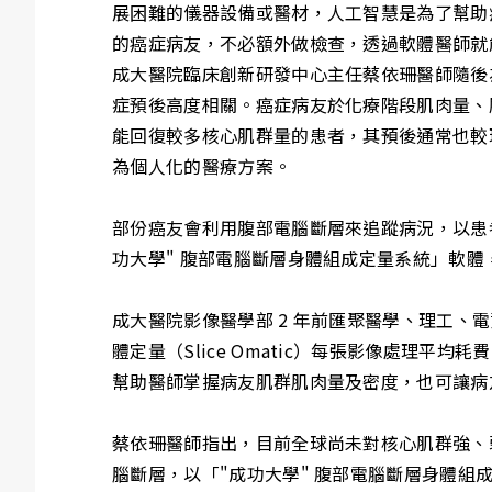
展困難的儀器設備或醫材，人工智慧是為了幫助
的癌症病友，不必額外做檢查，透過軟體醫師就
成大醫院臨床創新研發中心主任蔡依珊醫師隨後
症預後高度相關。癌症病友於化療階段肌肉量、
能回復較多核心肌群量的患者，其預後通常也較
為個人化的醫療方案。
部份癌友會利用腹部電腦斷層來追蹤病況，以患
功大學" 腹部電腦斷層身體組成定量系統」軟體
成大醫院影像醫學部 2 年前匯聚醫學、理工、
體定量（Slice Omatic）每張影像處理平
幫助醫師掌握病友肌群肌肉量及密度，也可讓病
蔡依珊醫師指出，目前全球尚未對核心肌群強、弱
腦斷層，以「"成功大學" 腹部電腦斷層身體