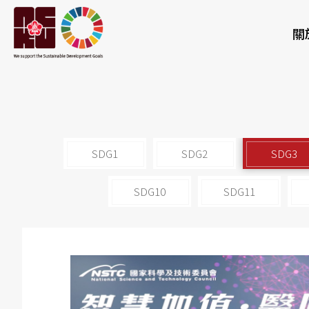
關
SDG1
SDG2
SDG3
SDG10
SDG11