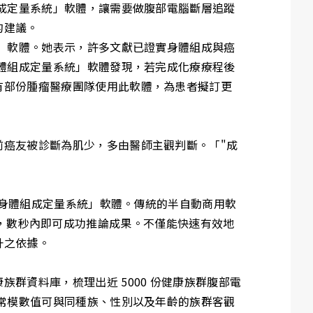
組成定量系統」軟體，讓需要做腹部電腦斷層追蹤
的建議。
統」軟體。她表示，許多文獻已證實身體組成與癌
身體組成定量系統」軟體發現，若完成化療療程後
有部份腫瘤醫療團隊使用此軟體，為患者擬訂更
前癌友被診斷為肌少，多由醫師主觀判斷。「"成
層身體組成定量系統」軟體。傳統的半自動商用軟
量切割，數秒內即可成功推論成果。不僅能快速有效地
升之依據。
群資料庫，梳理出近 5000 份健康族群腹部電
此常模數值可與同種族、性別以及年齡的族群客觀