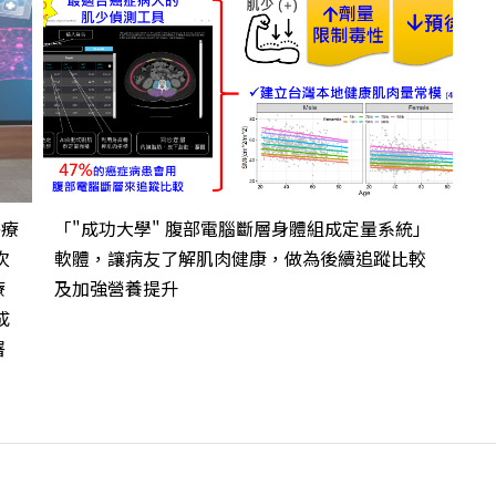
醫療
「"成功大學" 腹部電腦斷層身體組成定量系統」
次
軟體，讓病友了解肌肉健康，做為後續追蹤比較
療
及加強營養提升
成
署