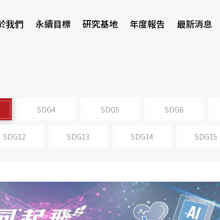
於我們
永續目標
研究基地
年度報告
最新消息
研討會
SDG4
SDG5
SDG6
SDG12
SDG13
SDG14
SDG15