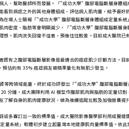
病人、幫助醫師所而發展。「"成功大學" 腹部電腦斷層身體
能看到病症之外的其他身體組成，評估病人肌肉量，給予最好
為在場人士簡報「"成功大學" 腹部電腦斷層身體組成定量系
肌肉密度、脂肪等會明顯減少，「"成功大學" 腹部電腦斷層
理想。肌肉流失回復不佳者，預後往往較差。目前成大醫院已
者既有之腹部電腦斷層影像是最適合的癌症肌少診斷方法。目
，預估約有 35% 癌症病友被精準量化有無肌少發生。
電資等跨領域能量，終於成功研發出「"成功大學" 腹部電腦斷
均耗費 20 分鐘，成大團隊利用 AI 模型作腹部肌肉與脂肪的定
友了解自身的肌肉健康狀況，做為後續追蹤比較及加強營養提
或多寡訂出一致的標準值，成大醫院影像醫學部利用成醫健康族
組成定量系統」軟體初步建立起臺灣本地健康肌肉量標準值。依