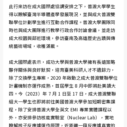
此行來訪在成大國際處協調安排之下，普渡大學學生
得以瞭解臺灣半導體產學發展現況，並與成大普渡雙
聯學位計劃學生進行互動合作課程。普渡大學團隊同
時也與成大團隊進行教學行政合作討論會議，並走訪
成大校園與鄰近環境，參訪臺南及高雄歷史古蹟與傳
統藝術場域，收穫滿載。
成大國際處表示，成功大學與普渡大學擁有長遠策略
夥伴關係與良好默契，培育臺美科研人才不遺餘力，
除了交換學生專案，2020 年啟動之成大普渡雙聯學位
計畫機制亦運作成熟，首屆學生 8 月中即將赴美讀大
四。今（2023）年 7 月 1 日至 17 日，成大普渡雙聯
組大一學生也即將前往美國普渡大學參加短期密集課
程，除了安排普渡大學全英文 EMI 專業實體課程以
外，亦安排參訪核能實驗室（Nuclear Lab），實地
瞭解核子反應爐運作原理，近距離一窺反應爐真實的