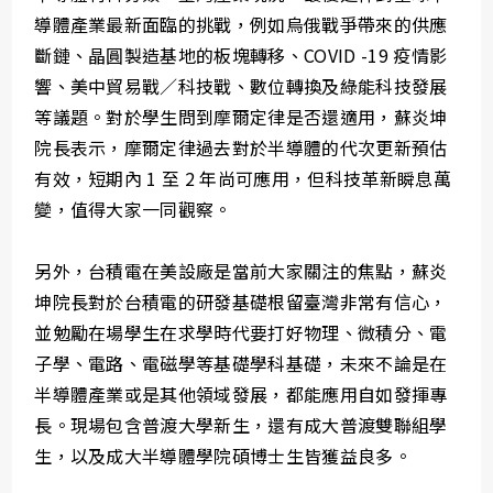
導體產業最新面臨的挑戰，例如烏俄戰爭帶來的供應
斷鏈、晶圓製造基地的板塊轉移、COVID -19 疫情影
響、美中貿易戰／科技戰、數位轉換及綠能科技發展
等議題。對於學生問到摩爾定律是否還適用，蘇炎坤
院長表示，摩爾定律過去對於半導體的代次更新預估
有效，短期內 1 至 2 年尚可應用，但科技革新瞬息萬
變，值得大家一同觀察。
另外，台積電在美設廠是當前大家關注的焦點，蘇炎
坤院長對於台積電的研發基礎根留臺灣非常有信心，
並勉勵在場學生在求學時代要打好物理、微積分、電
子學、電路、電磁學等基礎學科基礎，未來不論是在
半導體產業或是其他領域發展，都能應用自如發揮專
長。現場包含普渡大學新生，還有成大普渡雙聯組學
生，以及成大半導體學院碩博士生皆獲益良多。