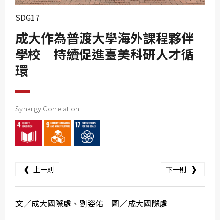
SDG10
SDG17
SDG11
成大作為普渡大學海外課程夥伴
SDG12
學校 持續促進臺美科研人才循
SDG13
環
SDG14
SDG15
SDG16
Synergy Correlation
SDG17
❮
❯
上一則
下一則
文／成大國際處、劉姿佑 圖／成大國際處