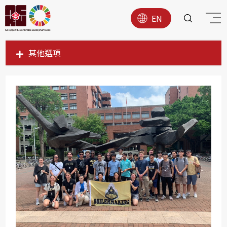
EN
其他選項
SDG1
SDG2
SDG3
SDG4
SDG5
SDG6
SDG7
SDG8
SDG9