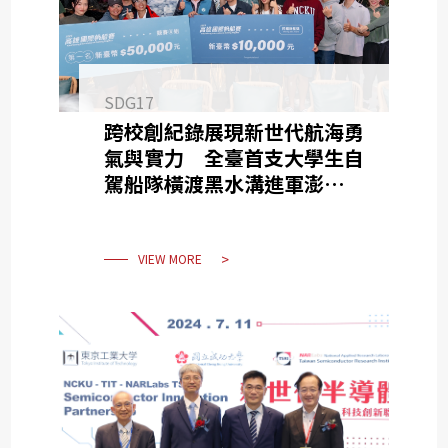
SDG17
跨校創紀錄展現新世代航海勇
氣與實力 全臺首支大學生自
駕船隊橫渡黑水溝進軍澎湖帆
船週
VIEW MORE