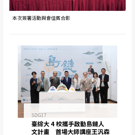
本次簽署活動與會佳賓合影
SDG17
臺綜大 4 校攜手啟動島鏈人
文計畫 首場大師講座王汎森