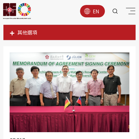
EN
其他選項
SDG1
SDG2
SDG3
SDG4
SDG5
SDG6
SDG7
SDG8
SDG9