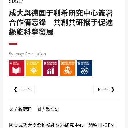
SDG17
SDG10
成大與德國于利希研究中心簽署
SDG11
合作備忘錄 共創共研攜手促進
SDG12
綠能科學發展
SDG13
SDG14
SDG15
Synergy Correlation
SDG16
SDG17
❮
❯
上一則
下一則
文 / 翁藍莉 圖 / 翁進忠
國立成功大學跨維綠能材料研究中心（簡稱HI-GEM）