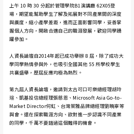
上午 10 時 30 分起於管理學院B1演講廳 62X05登
場，期望能幫助學生了解及拓展對不同產業間的深度
與廣度，縮小產學差距，進而正面影響同學，妥善掌
握個人方向，開啟合適自己的職涯發展，歡迎同學踴
躍參加。
人資長論壇自2014年起已成功舉辦 8 屆，除了成功大
學同學熱情參與外，也吸引全國其他 55 所學校學生
共襄盛舉，歷屆反應均極為熱烈。
第九屆人資長論壇，邀請到太古可口可樂總經理胡玲
瑄、凱基投信總經理張慈恩、Microsoft Asia Go-to-
Market Director何虹、台灣萊雅品牌總經理劉曉寧等
與會。還在探索職涯方向、欲對進一步認識不同產業
的同學，千萬不要錯過這個難得的機會。