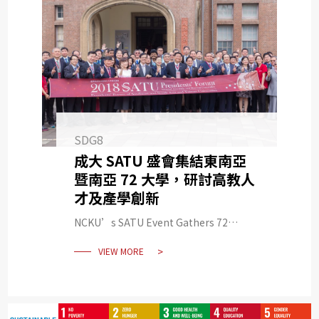
SDG8
成大 SATU 盛會集結東南亞
暨南亞 72 大學，研討高教人
才及產學創新
NCKU’s SATU Event Gathers 72
Universities in Southeast and South
VIEW MORE
Asia to Discuss Higher Education
Talent and Academia-Industry
Innovation