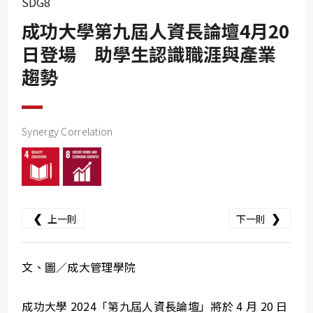
SDG8
SDG10
成功大學第九屆人資長論壇4月20
SDG11
日登場 助學生認識職涯與產業
SDG12
趨勢
SDG13
SDG14
SDG15
Synergy Correlation
SDG16
SDG17
❮
❯
上一則
下一則
文、圖／成大管理學院
成功大學 2024「第九屆人資長論壇」將於 4 月 20 日