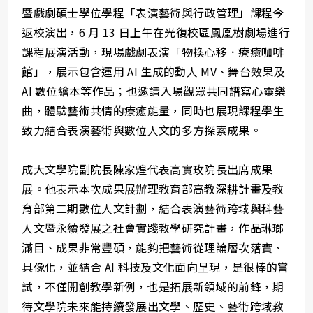
暨戲劇碩士學位學程「表演藝術與行政管理」課程今
返校演出，6 月 13 日上午在光復校區鳳凰樹劇場進行
課程展演活動，現場戲劇表演「物換心移．療癒咖啡
館」，展示包含運用 AI 生成的動人 MV、舞台效果及
AI 數位繪本等作品；也邀請入場觀眾共同譜寫心靈樂
曲，體驗藝術共情的療癒能量，同時也展現課程學生
致力結合表演藝術與數位人文的多方探索成果。
成大文學院副院長陳家煌代表高實玫院長出席成果
展。他表示本次成果展辦理教育部高教深耕計畫及教
育部第二期數位人文計劃，結合表演藝術跨域與科藝
人文暨永續發展之社會實踐教學研究計畫，作品琳瑯
滿目、成果非常豐碩，能夠把藝術從理論層次落實、
具像化，並結合 AI 科技及文化面向呈現，是很棒的嘗
試，不僅開創教學新例，也是拓展新領域的前鋒，期
待文學院未來能持續發展出文學、歷史、藝術跨域教