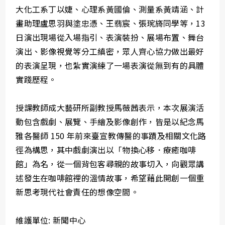
大化工系丁以婕、心理系黃國倫、測量系黃靖涵、計
畫助理盧思羽與塗忠憑、王翡宸、張琬旖同學等，13
日演出現場從入場指引、表演裝扮、展場布置、舞台
演出、影像視覺等分工縝密，眾人齊心協力做出最好
的表演呈現，也紮實演練了一場表演從無到有的具體
實踐歷程。
授課教師成大藝研所副教授馬薇茜表示，本次展演活
動包含戲劇、展覽、手繪及影像創作，皆是以紀念馬
雅各醫師 150 年前來臺宣教傳醫的事蹟及相關文化路
徑為構思，其中戲劇演出以「物換心移．療癒咖啡
館」為名，從一個背包客尋親的故事切入，向觀眾講
述發生在咖啡館裡的溫情故事，希望藉此開創一個重
新思考現代社會責任的想像空間。
維護單位: 新聞中心