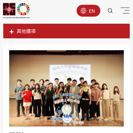
EN
其他選項
SDG1
SDG2
SDG3
SDG4
SDG5
SDG6
SDG7
SDG8
SDG9