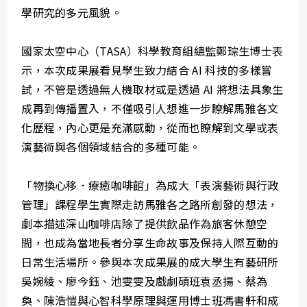
學研究的多元風貌。
國家太空中心（TASA）科學教育組總監鄭琮生博士表
示，本次成果展看見學生致力結合 AI 科技的多樣嘗
試，不管是透過無人機取材或是透過 AI 將想法具象生
成再到傳播置入，不僅吸引人想進一步瞭解馬雅各文
化歷程，內心更是充滿感動，從而也瞭解到文學或表
演藝術與各個領域結合的多種可能。
「物換心移．療癒咖啡館」為成大「表演藝術與行政
管理」課程學生實際走訪馬雅各之路所創發的想法，
劇本描述深山咖啡店除了提供飲品作為旅客休憩空
間，也成為當地長者分享生命故事及保持人際互動的
日常生活場所。參與本次成果展的成大學生有藝研所
吳婉綾、廖今鈺、池雯雯及戲劇碩班袁丞揚、蔡為
奐、陳浩愷與心智科學原理與運用博士班馮書軒和成