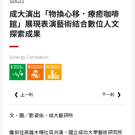
SDG11
SDG10
成大演出「物換心移．療癒咖啡
SDG11
館」展現表演藝術結合數位人文
SDG12
探索成果
SDG13
SDG14
SDG15
Synergy Correlation
SDG16
SDG17
❮
❯
上一則
下一則
文、圖／劉姿佑、成大藝研所
繼前往高雄木柵社區共演，國立成功大學藝術研究所