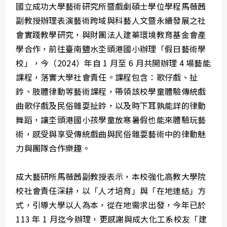
國立成功大學藝術研究所暨戲劇碩士學位學程馬薇茜
副教授辦理表演藝術跨域與科藝人文暨永續發展之社
會實踐教學研究，與財團法人建蓁環境教育基金會產
學合作，前往臺南鹽水坔頭港國小辦理「假日藝術學
校」，今（2024）年自 1 月至 6 月共開辦理 4 場藝能
課程，落實大學社會責任。課程包含：歌仔戲、扯
鈴、肢體律動等藝術課程，帶領該校學童體驗傳統戲
曲歌仔戲及民俗雜耍扯鈴，以及時下耳孰能詳的律動
舞蹈，讓坔頭港國小孩學童放寒暑假也能來體驗玩藝
術，感受與享受傳統戲曲與民俗雜耍藝術中的律動魅
力與團隊合作樂趣。
成大藝研所馬薇茜副教授表示，本校強化高教大學院
校社會責任深耕，以「人才培育」與「在地連結」方
式，引導大學以人為本，從在地需求出發，今年已於
113 年 1 月迄今辦理，更感謝與成大化工系校友「建