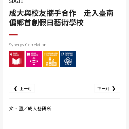
SDG11
SDG10
成大與校友攜手合作 走入臺南
SDG11
偏鄉首創假日藝術學校
SDG12
SDG13
SDG14
Synergy Correlation
SDG15
SDG16
SDG17
❮
❯
上一則
下一則
文、圖／成大藝研所