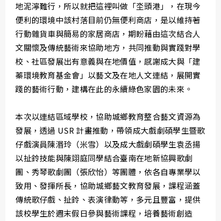
地泥濘難行，所以就把這裡叫做「坔頭港」，在現今
便利的環境中該村落目前仍無便利商店，是以維持著
行動雜貨車與簡易的家居商店，期盼藉由這次結合人
文關懷及傳統藝術來協助地方，共同推動與實踐對學
校、社區發展出有意義與在地價值，感謝成大與「建
蓁環境教育基金會」以藝文及在地人文連結，展開實
踐的藝術行動，建構在此的永續綠色家園的未來。
本次以連結區域學校，協助城鄉教育整合藝文資源為
發展，透過 USR 計畫推動，帶領成大戲劇碩學生暨歌
仔戲演員陳湣玲（米雪）以及成大戲劇碩學生袁丞揚
以扯鈴技能與陳翊庭同學結合臺南在地新協興歌劇
團、秀琴歌劇團（張欣怡）等團體，依各自專業學以
致用、發揮所長，協助城鄉藝文教育發展，課程涵蓋
傳統歌仔戲、扯鈴、表演律動等，多元且豐富，提供
該校學生於週末假日參與藝術課程，培養藝術創造