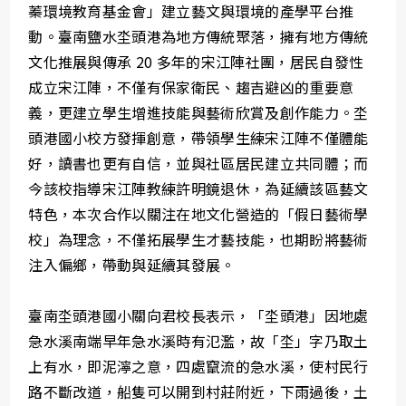
蓁環境教育基金會」建立藝文與環境的產學平台推
動。臺南鹽水坔頭港為地方傳統聚落，擁有地方傳統
文化推展與傳承 20 多年的宋江陣社團，居民自發性
成立宋江陣，不僅有保家衛民、趨吉避凶的重要意
義，更建立學生增進技能與藝術欣賞及創作能力。坔
頭港國小校方發揮創意，帶領學生練宋江陣不僅體能
好，讀書也更有自信，並與社區居民建立共同體；而
今該校指導宋江陣教練許明鏡退休，為延續該區藝文
特色，本次合作以關注在地文化營造的「假日藝術學
校」為理念，不僅拓展學生才藝技能，也期盼將藝術
注入偏鄉，帶動與延續其發展。
臺南坔頭港國小關向君校長表示，「坔頭港」因地處
急水溪南端早年急水溪時有氾濫，故「坔」字乃取土
上有水，即泥濘之意，四處竄流的急水溪，使村民行
路不斷改道，船隻可以開到村莊附近，下雨過後，土