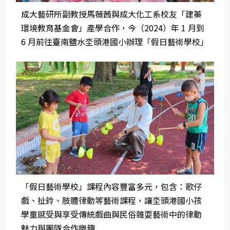
成大藝研所副教授馬薇茜與成大化工系校友「建蓁
環境教育基金會」產學合作，今（2024）年 1 月到
6 月前往臺南鹽水坔頭港國小辦理「假日藝術學校」
「假日藝術學校」課程內容豐富多元，包含：歌仔
戲、扯鈴、肢體律動等藝術課程，讓坔頭港國小孩
學童感受與享受傳統戲曲與民俗雜耍藝術中的律動
魅力與團隊合作樂趣