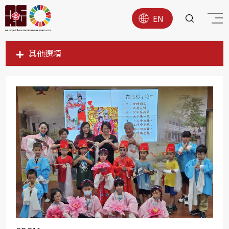
EN
其他選項
SDG1
SDG2
SDG3
SDG4
SDG5
SDG6
SDG7
SDG8
SDG9