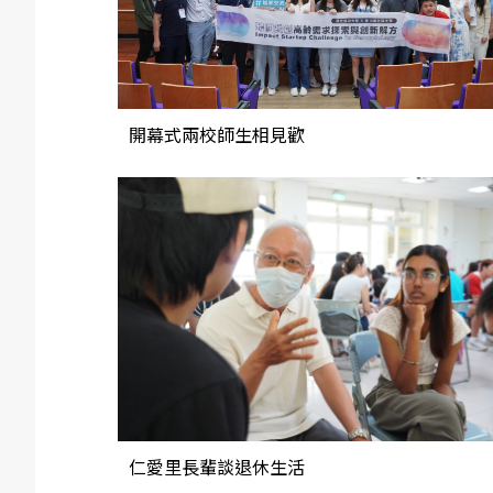
開幕式兩校師生相見歡
仁愛里長輩談退休生活