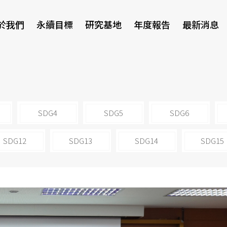
於我們
永續目標
研究基地
年度報告
最新消息
研討會
SDG4
SDG5
SDG6
SDG12
SDG13
SDG14
SDG15