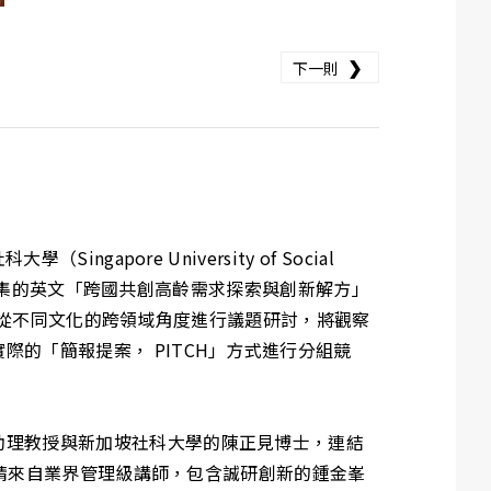
❯
下一則
pore University of Social
天、密集的英文「跨國共創高齡需求探索與創新解方」
習，從不同文化的跨領域角度進行議題研討，將觀察
的「簡報提案， PITCH」方式進行分組競
助理教授與新加坡社科大學的陳正見博士，連結
邀請來自業界管理級講師，包含誠研創新的鍾金峯