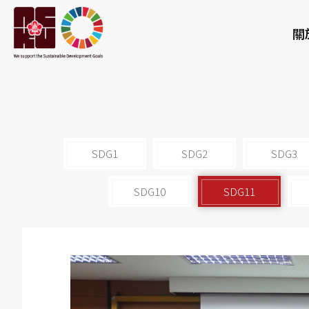
關
SDG1
SDG2
SDG3
SDG10
SDG11