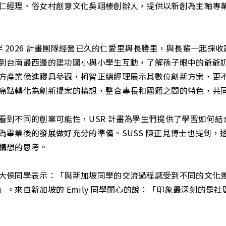
仁經理、俗女村創意文化吳翊榛創辦人，提供以新創為主軸專
相伴 2026 計畫團隊經營已久的仁愛里與長勝里，與長輩一起
到台南最西邊的建功國小與小學生互動，了解孫子眼中的爺爺
方產業億進寢具參觀，柯智正總經理展示其數位創新方案，更
痛點轉化為創新提案的構想，整合專長和國籍之間的特色，共
看到不同的創業可能性，USR 計畫為學生們提供了學習如何
為畢業後的發展做好充分的準備。SUSS 陳正見博士也提到，
構想的思考。
大侯同學表示：「與新加坡同學的交流過程感受到不同的文化
。來自新加坡的 Emily 同學開心的說：「印象最深刻的是