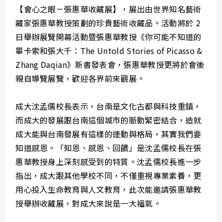
【會心之眼－張惠華收藏展】，展出由世界知名藝術
藏家張惠華教授策劃的珍貴藝術收藏品。活動將於 2
日舉辦展覽開幕活動暨張惠華教授《你可能不知道的
畢卡索和張大千：The Untold Stories of Picasso &
Zhang Daqian》新書發表會，張惠華教授更將於會後
親自導覽展覽，歡迎各界前來觀展。
成大沈孟儒校長表示，台南是文化古都與科技重鎮，
而成大的發展跟台南這個城市的脈動緊密結合，造就
成大能與台南發展有這樣的連動與格局，其實我們要
知道感恩。「知恩、感恩、回饋」是沈孟儒校長在張
惠華教授身上深刻感受到的特質。沈孟儒校長進一步
指出，成大跟其他學校不同，不僅重視專業素養，更
用心投入生命教育與人文教育，此次能邀請張惠華教
授舉辦收藏展，對成大來說是一大福氣。