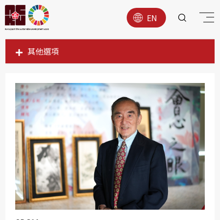
EN
其他選項
SDG1
SDG2
SDG3
SDG4
SDG5
SDG6
SDG7
SDG8
SDG9