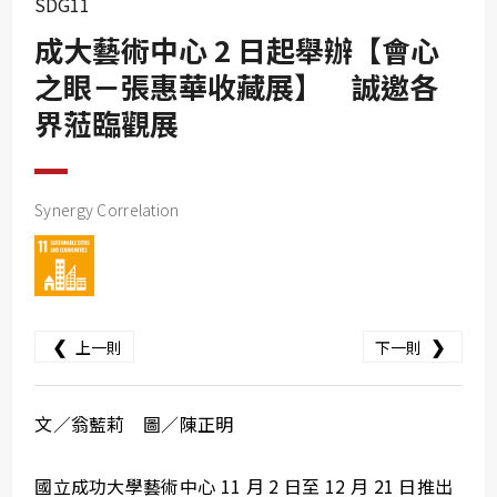
SDG11
SDG10
成大藝術中心 2 日起舉辦【會心
SDG11
之眼－張惠華收藏展】 誠邀各
SDG12
界蒞臨觀展
SDG13
SDG14
SDG15
Synergy Correlation
SDG16
SDG17
❮
❯
上一則
下一則
文／翁藍莉 圖／陳正明
國立成功大學藝術中心 11 月 2 日至 12 月 21 日推出