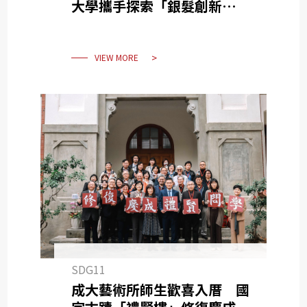
大學攜手探索「銀髮創新」的
跨域議題
VIEW MORE
SDG11
成大藝術所師生歡喜入厝 國