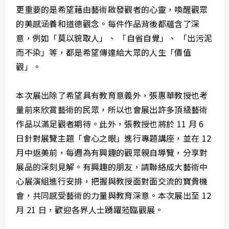
更重要的是希望藉由藝術啟發觀者的心靈，喚醒觀眾
的美感涵養和道德觀念。每件作品背後都蘊含了深
意，例如「莫以貌取人」、 「自省自覺」、 「出污泥
而不染」等，都是希望傳達給大眾的人生「價值
觀」。
本次展出除了希望具有教育意義外，張惠華教授也考
量前來欣賞藝術的民眾，所以也會展出許多頂級藝術
作品以滿足觀者期待。此外，張教授也將於 11 月 6
日針對展覽主題「會心之眼」進行專題講座，並在 12
月中返美前，每週為有興趣的觀眾親自導覽，分享對
展品的深刻見解。有興趣的朋友，請聯絡成大藝術中
心展演組進行安排，把握與教授面對面交流的寶貴機
會，共同感受藝術的力量與教育深意。本次展出至 12
月 21 日，歡迎各界人士踴躍蒞臨觀展。