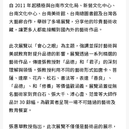
自 2011 年起積極與台南市文化局、新營文化中心、
台南文化中心、台南美術館、台南總圖書館及台灣各
大藝廊合作，舉辦了多場展覽，分享他的珍貴藝術收
藏，讓更多人都能接觸到國內外的藝術作品。
此次展覽以「會心之眼」為主題，強調並探討藝術與
美感教育對提升品德的影響。展覽透過一系列精選的
藝術作品，傳達張教授對「品德」和「君子」的深刻
理解與領悟。張教授利用不同的藝術形式如唐卡、菩
薩、達摩、花卉、松石、書法等，表達「善良」、
「品德」、和「修養」等價值觀涵義。展覽涵蓋從無
名藝術家到齊白石、張大千、溥心畬、范曾等大師作
品計 30 餘幅，為觀賞者呈現一場不可錯過的藝術及
教育餐宴。
張惠華教授指出，此次展覽不僅僅是藝術品的展示，