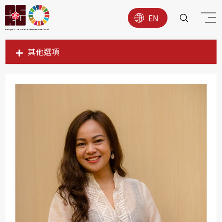
EN
其他選項
SDG1
SDG2
SDG3
SDG4
SDG5
SDG6
SDG7
SDG8
SDG9