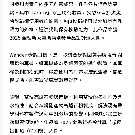
同發想與實作的多元創意成果，件件各具特色與亮
點。其中「Aquiv」水上助行載具，發想來自於洪災
時對輪椅使用者的關懷，Aquiv 輪椅可以外加具有浮
漂力的外框，遇洪災時保有移動能力。此作品榮獲
2025 金點新秀贊助特別獎產品設計類入圍。
Wander 步態耳機，是一款結合步態回饋與環境音 AI
篩選的耳機，讓耳機成為身體節奏的延伸裝置。當耳
機為封閉模式時，能為使用者打造沉浸式聲場，開放
模式時，能更清晰感受環境聲音。
餘韻－茶渣高爐石粉吸音板，利用茶渣的多孔性及含
水特性，結合煉鋼副產物高爐石粉製成，解決現有聲
學材料在製作過程中對環境的影響，同時減少加工步
驟與資源消耗。作品獲 2025 金點新秀設計獎「循環
設計類（特別獎）入圍。