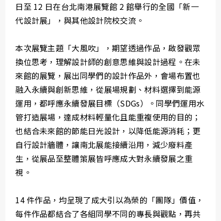
日至 12 日在台北南港展覽館 2 館舉行的全國「新一
代設計展」，與其他設計院校交流。
本次展覽主題「大風吹」，期望透過作品，啟發觀眾
換位思考，理解設計師的創意思維與設計過程。在未
來館的展覽，展出同學們的設計作品外，會場布置也
融入永續與創新思維，從展場規劃、材料選擇到能源
運用，都呼應永續發展目標（SDGs）。同學們運用水
管打造展場，達成材料輕量化且能重複使用的目的；
也結合未來館的節能日光設計，以降低能源消耗；更
自行設計牆體，讓南北展能接續沿用，減少廢料產
生，從展品至整體策展皆呼應成大對永續發展之重
視。
14 件作品，均呈現了成大引以為榮的「團隊」價值，
每件作品都結合了各組同學不同的專長與觀點，再共