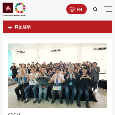
EN
其他選項
SDG1
SDG2
SDG3
SDG4
SDG5
SDG6
SDG7
SDG8
SDG9
SDG11