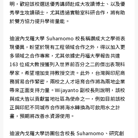
明，歡迎該校選送優秀講師赴成大攻讀博士、以及優
秀學生攻讀碩士，尤其透過實驗室科研合作，將有助
於雙方協力提升學術量能。
迪波內戈羅大學 Suharnomo 校長稱讚成大之學術表
現優異，盼望於現有工程領域合作之外，得以加入更
多領域之合作專案，尤其依據史丹福大學報告共達
163 位成大教授獲列入世界前百分之二的傑出表現科
學家，希望增加支持教授交流。此外，台灣與印尼商
務貿易合作緊密，兩校之人才培育合作將為兩地企業
帶來正面支持力量。Wijayanto 副校長則說明，該校
與成大皆以貢獻當地社區為使命之一，例如目前該校
正與印尼不同城市合作將海水轉換為可飲用水之計
畫，預期將改善水資源使用。
迪波內戈羅大學訪團包含校長 Suharnomo、研究創