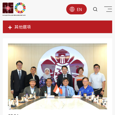
EN
其他選項
SDG1
SDG2
SDG3
SDG4
SDG5
SDG6
SDG7
SDG8
SDG9