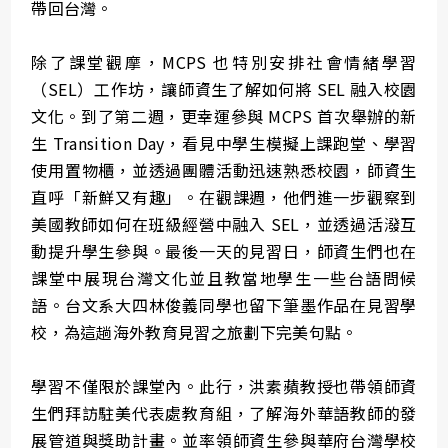
帶回台灣。
除了課堂觀摩，MCPS 也特別安排社會情緒學習
（SEL）工作坊，讓師資生了解如何將 SEL 融入校園
文化。到了第二週，更幸運參與 MCPS 首次舉辦的新
生 Transition Day，看見中學生模擬上課跑堂、學習
使用置物櫃，並透過團體活動迅速熟悉校園，師資生
直呼「新鮮又有趣」。在觀課週，他們進一步觀察到
美國教師如何在班級經營中融入 SEL，並透過活潑互
動提升學生參與。最後一天的見習日，師資生們也在
課堂中展現台灣文化並且教當地學生一些台語問候
語。台文系大四林俊義同學也留下筆墨作品在見習學
校，為這趟海外教育見習之旅劃下完美句點。
學習不僅限於課堂內。此行，洪素蘋教授也帶領師資
生們拜訪駐美代表處教育組，了解海外華語教師的發
展管道與獎助計畫。並率領師資生參與華府台灣學校