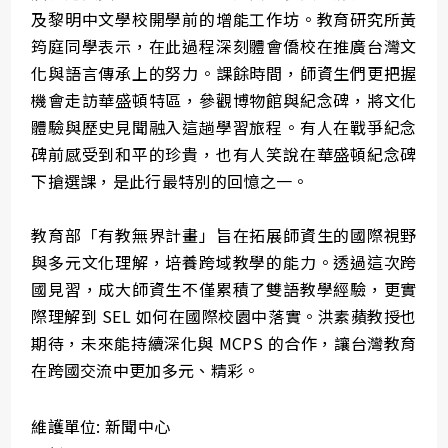
及黎明中文學校開學前的增能工作坊。教育研究所黃
筠庭同學表示，在此過程深刻體會僑校在推廣台灣文
化與語言傳承上的努力。課餘時間，師資生們更把握
機會走訪華盛頓特區，參觀博物館與紀念碑，將文化
體驗與歷史見聞融入這趟學習旅程。有人在戰爭紀念
碑前感受到和平的珍貴，也有人笑說在華盛頓紀念碑
下搶選課，是此行最特別的回憶之一。
教育部「有教無界計畫」旨在拓展師資生的國際視野
與多元文化理解，培養跨域教學的能力。透過這次跨
國見習，成大師資生不僅累積了雙語教學經驗，更實
際理解到 SEL 如何在國際校園中落實。洪素蘋教授也
期待，未來能持續深化與 MCPS 的合作，讓台灣教育
在跨國交流中更加多元、精彩。
維護單位: 新聞中心