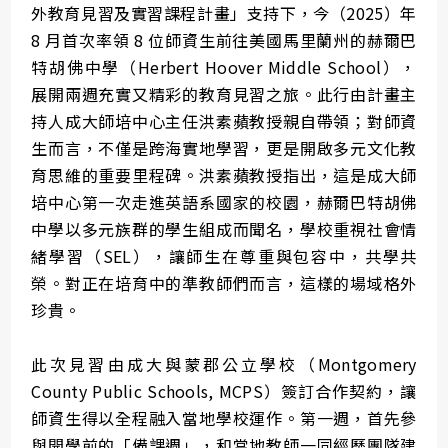
外教育見習及實習課程計畫」支持下，今（2025）年
8 月首次率領 8 位師資生前往美國馬里蘭州的赫爾巴
特胡佛中學（Herbert Hoover Middle School），
展開兩週充實又精彩的教育見習之旅。此行由計畫主
持人成大師培中心主任洪素蘋教授親自帶領；對師資
生而言，不僅是跨海實地學習，更是開啟多元文化教
育思維的重要里程碑。洪素蘋教授指出，這是成大師
培中心第一次走進英語系國家的校園，赫爾巴特胡佛
中學以多元族群的學生組成而聞名，學校重視社會情
緒學習（SEL），讓師生在尊重與包容中，共學共
榮。對正在培育中的準教師們而言，這樣的場域格外
珍貴。
此次見習由成大與蒙郡公立學校（Montgomery
County Public Schools, MCPS）簽訂合作契約，讓
師資生得以全程融入當地學校運作。第一週，首先參
與開學前的「備課週」，和當地教師一同經歷團隊建