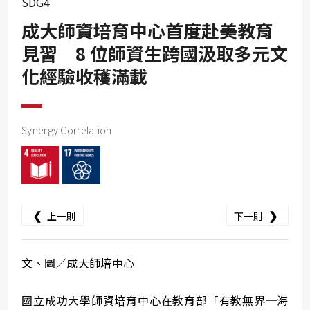
SDG4
SDG10
成大師資培育中心首度赴美教育
SDG11
見習 8 位師資生跨國汲取多元文
SDG12
化經驗收穫滿載
SDG13
SDG14
SDG15
Synergy Correlation
SDG16
SDG17
❮
❯
上一則
下一則
文、圖／成大師培中心
國立成功大學師資培育中心在教育部「有教無界─海