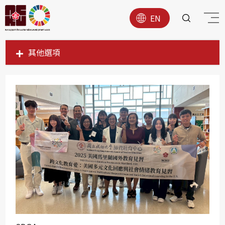
EN
其他選項
SDG1
SDG2
SDG3
SDG4
SDG5
SDG6
SDG7
SDG8
SDG9