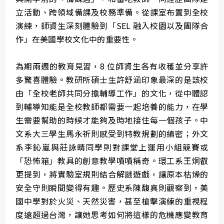
立活動、跨領域備課及校務準備。從課室布置到全校
演練，師資生深刻體驗到「SEL 融入校園以及團隊合
作」在美國學校文化中的重要性。
為期兩週的教育見習，8 位師資生各有收穫並分享許
多驚喜體驗。教研所碩士生許舒涵印象最深的是該校
由「全校老師共同分擔輔導工作」的文化，從中體認
到輔導知能是全校教師都需要一起培養的能力，在學
生需要幫助的時候才能夠及時地接住每一個孩子。中
文系大三學生馬永祈則感受到特教規劃的縝密；外文
系李鈊嵐與莊詠晴同學則對課堂上運用小組競賽或
「恐怖箱」教具的創意教學嘖嘖稱奇。環工系王炯叡
更提到，將實驗室規則結合解謎遊戲，讓原本枯燥的
安全守則瞬間變得有趣。歷史系陳馥真則觀察到，美
國中學對於火災、天然災害，甚至槍擊演練的重視程
度遠超過台灣，讓她思考如何將這樣的危機應變教育