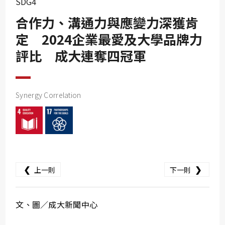
SDG4
SDG10
合作力、溝通力與應變力深獲肯
SDG11
定 2024企業最愛及大學品牌力
SDG12
評比 成大連奪四冠軍
SDG13
SDG14
SDG15
Synergy Correlation
SDG16
SDG17
❮
❯
上一則
下一則
文、圖／成大新聞中心