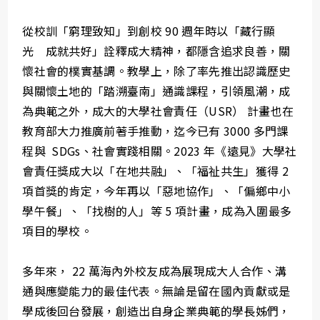
從校訓「窮理致知」到創校 90 週年時以「藏行顯
光 成就共好」詮釋成大精神，都隱含追求良善，關
懷社會的樸實基調。教學上，除了率先推出認識歷史
與關懷土地的「踏溯臺南」通識課程，引領風潮，成
為典範之外，成大的大學社會責任（USR） 計畫也在
教育部大力推廣前著手推動，迄今已有 3000 多門課
程與 SDGs、社會實踐相關。2023 年《遠見》大學社
會責任獎成大以「在地共融」、「福祉共生」獲得 2
項首獎的肯定，今年再以「惡地協作」、「偏鄉中小
學午餐」、「找樹的人」等 5 項計畫，成為入圍最多
項目的學校。
多年來， 22 萬海內外校友成為展現成大人合作、溝
通與應變能力的最佳代表。無論是留在國內貢獻或是
學成後回台發展，創造出自身企業典範的學長姊們，