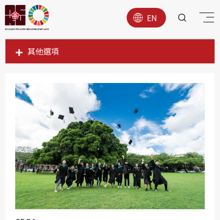
EN
其他選項
SDG1
SDG2
SDG3
SDG4
SDG5
SDG6
SDG7
SDG8
SDG9