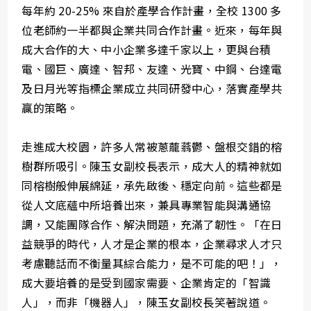
每年約 20-25% 來自於產學合作計畫，全校 1300 多
位老師約一半都與企業共同合作計畫。近來，每年與
成大合作的大、中小企業多達千家以上，更與台積
電、國巨、廣達、智邦、友達、光寶、中鋼、台達電
及日月光等指標企業成立共同研發中心，落實產學共
贏的策略。
走進成大校園，許多人常被蔥蘢蓊鬱、盤根交錯的榕
樹群所吸引。陳玉女副校長表示，成大人的精神就如
同榕樹般伸展綿延，承先啟後、穩定向前。這些都是
從人文底蘊中所培養出來，兼具專業智能與溝通協
調，又能團隊合作、解決問題，充滿了韌性。「在日
益競爭的時代，人才是企業的根本，企業尋求人才只
考慮聽話而不衡量其綜合能力，是不可能的吧！」，
成大要培養的是受到國家需要、企業肯定的「智識
人」，而非「機器人」，陳玉女副校長笑著說道。