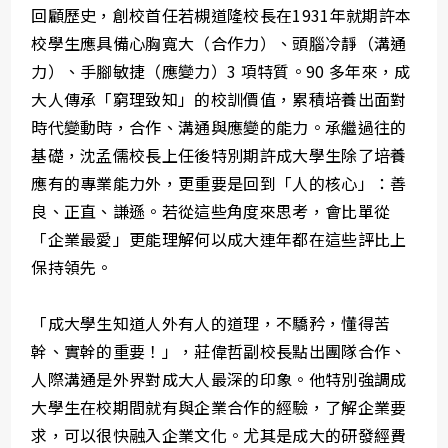
回顧歷史，創校首任若槻道隆校長在1931年就期許本
校學生應具備心胸寬大（合作力）、頭腦冷靜（溝通
力）、手腳敏捷（應變力）3 項特質。90 多年來，成
大人傳承「窮理致知」的校訓價值，累積培養出面對
時代變動時，合作、溝通與應變的能力。承繼過往的
基礎，沈孟儒校長上任後特別期許成大學生除了培養
應有的專業能力外，更重要是回到「人的核心」：善
良、正直、謙遜。若從這些角度來思考，會比單從
「企業最愛」更能理解何以成大連年都在這些評比上
保持領先。
「成大學生知道人外有人的道理，不驕矜，懂得苦
幹、實幹的重要！」，莊偉哲副校長點出團隊合作、
人際溝通是外界對成大人最深的印象。他特別強調成
大學生在校期間就有與企業合作的經驗，了解企業要
求，可以很快融入企業文化。尤其是成大的研發經費