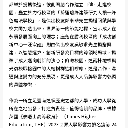
都樂於提攜後進，彼此團結合作建立口碑。走進校
園，矗立於力行校區的「孫運璿綠建築研究大樓─綠
色魔法學校」，是傑出校友鄭崇華先生捐贈回饋與學
校共同打造出來，世界第一的節能地標，宣示成大在
永續發展面向上的理念；座落在勝利校區的「成功創
新中心─旺宏館」則由傑出校友吳敏求先生捐贈興
建，以智慧運算、創新研發為目標的跨領域場域，揭
櫫了成大邁向創新的決心；俯瞰校園，這兩棟地標與
光復校區榕園中的大榕樹群遙相呼應，這是合作、溝
通與應變力的充分展現，更是成大人品牌影響力彰顯
的具體象徵。
作為一所立足臺南這個歷史之都的大學，成功大學從
所在之地出發，打造負責任、值得信賴的品牌，根據
英國《泰晤士高等教育》 （Times Higher
Education, THE）2023世界大學影響力排名獲第 24