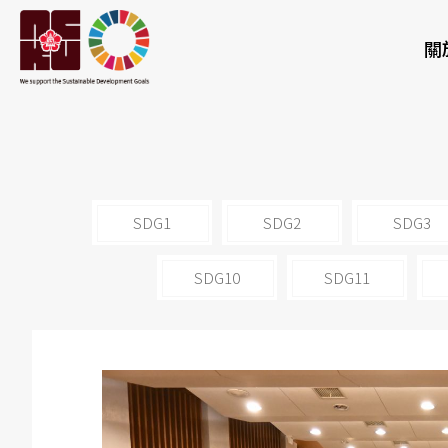
關
SDG1
SDG2
SDG3
SDG10
SDG11