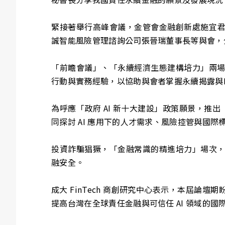
緊接著舉行高峰會議，金管會金融創新處施宜
誠智能風險管理諮詢公司張晉瑞董事長等與會，
「前瞻會議」、「永續經濟生態建構培力」兩
行動與實務經驗，以協助與會者掌握永續揭露與
為呼應「政府 AI 新十大建設」政策願景，推出
同探討 AI 應用下的人才需求、風險控管與國際
投資詐騙猖獗，「金融常識的精進培力」場次
融安全。
成大 FinTech 商創研究中心表示，本屆
提高台灣在全球責任金融與可信任 AI 領域的國