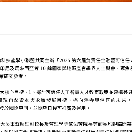
融科技產學小聯盟共同主辦「2025 第六屆負責任金融暨可信任 A
尼及馬來西亞等 10 餘國家與地區產官學界人士與會，聚焦永
策研究參考。
兩大核心目標，1、探討可信任人工智慧人才教育政策並建構兼具倫
自然資本與永續發展目標，邁向淨零與包容的未來。論壇亦與國際期刊
會刊登於國際專刊，並期望日後可推廣及運用。
成大吳秉聲助理副校長及管理學院蘇佩芳院長等師長均親臨開幕
，並以國泰金控為例，說明國內推動責任銀行與責任投資成就