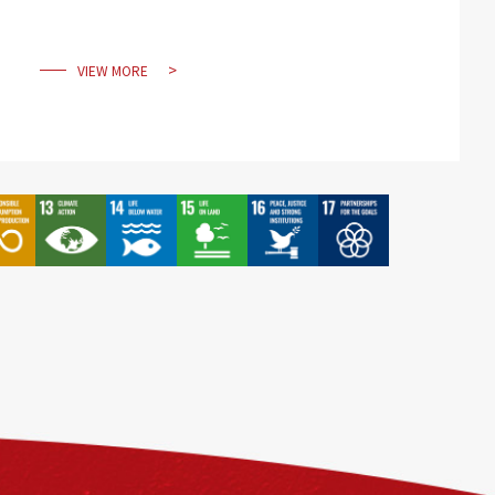
系
VIEW MORE