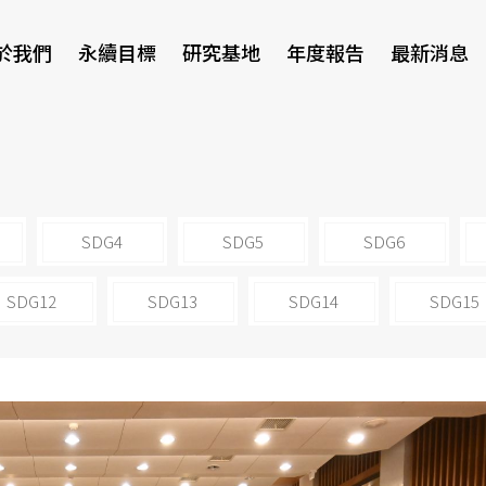
於我們
永續目標
研究基地
年度報告
最新消息
研討會
SDG4
SDG5
SDG6
SDG12
SDG13
SDG14
SDG15