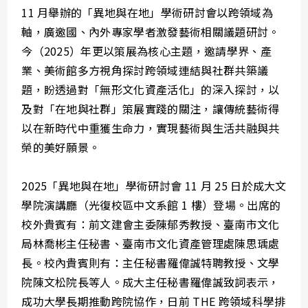
11 月舉辦的「異地與在地」學術研討會以跨領域為
軸，廣邀國、內外專家學者激發藝術相關議題研討。
今（2025）年更以策展為核心主題，邀請學界、產
業、美術館多方視角探討跨領域連結與社群共築議
題，盼透過對「無形文化資產活化」的深入探討，以
及對「在地與社群」策展實踐的關注，讓傳統藝術得
以在新時代中重獲生命力，實現藝術與生活共融與共
榮的美好願景。
2025「異地與在地」學術研討會 11 月 25 日於成大文
學院演講廳（光復校區中文系館 1 樓）登場。出席的
校外貴賓有：前文建會主委陳郁秀教授、臺南市文化
局林喬彬主任秘書、臺南市文化資產管理處陳思瑀處
長。校內貴賓則有：主任秘書羅偉誠特聘教授、文學
院陳文松院長等人。成大主任秘書羅偉誠致詞表示，
成功大學長期推動跨院協作，日前 THE 跨領域科學排