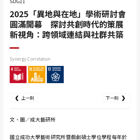
SDG11
SDG10
2025「異地與在地」學術研討會
SDG11
圓滿開幕 探討共創時代的策展
SDG12
新視角：跨領域連結與社群共築
SDG13
SDG14
SDG15
Synergy Correlation
SDG16
SDG17
❮
❯
上一則
下一則
文、圖／成大藝研所
國立成功大學藝術研究所暨戲劇碩士學位學程每年於