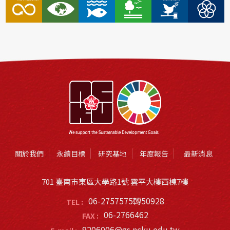
關於我們
永續目標
研究基地
年度報告
最新消息
701 臺南市東區大學路1號 雲平大樓西棟7樓
06-2757575轉50928
TEL :
06-2766462
FAX :
9206006@gs.ncku.edu.tw