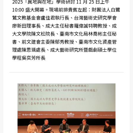
2025「異地與在地」學術研討 11 月 25 日上午
10:00 盛大開幕。現場前排貴賓左起：財團法人白鷺
鷥文教基金會盧佳君執行長、台灣藝術史研究學會
廖新田理事長、成大主任秘書羅偉誠特聘教授、成
大文學院陳文松院長、臺南市文化局林喬彬主任秘
書、前文建會主委陳郁秀教授、臺南市文化資產管
理處陳思瑀處長、成大藝術研究所暨戲劇碩士學位
學程吳奕芳所長