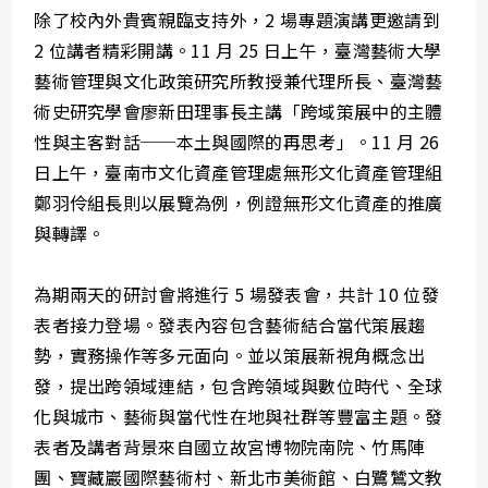
除了校內外貴賓親臨支持外，2 場專題演講更邀請到
2 位講者精彩開講。11 月 25 日上午，臺灣藝術大學
藝術管理與文化政策研究所教授兼代理所長、臺灣藝
術史研究學會廖新田理事長主講「跨域策展中的主體
性與主客對話──本土與國際的再思考」。11 月 26
日上午，臺南市文化資產管理處無形文化資產管理組
鄭羽伶組長則以展覽為例，例證無形文化資產的推廣
與轉譯。
為期兩天的研討會將進行 5 場發表會，共計 10 位發
表者接力登場。發表內容包含藝術結合當代策展趨
勢，實務操作等多元面向。並以策展新視角概念出
發，提出跨領域連結，包含跨領域與數位時代、全球
化與城市、藝術與當代性在地與社群等豐富主題。發
表者及講者背景來自國立故宮博物院南院、竹馬陣
團、寶藏巖國際藝術村、新北市美術館、白鷺鷥文教