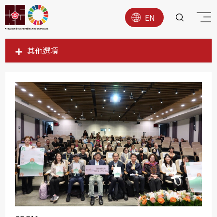
EN
其他選項
SDG1
SDG2
SDG3
SDG4
SDG5
SDG6
SDG7
SDG8
SDG9