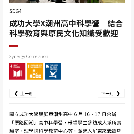
SDG10
SDG4
SDG11
成功大學X潮州高中科學營 結合
SDG12
科學教育與原民文化知識受歡迎
SDG13
SDG14
SDG15
Synergy Correlation
SDG16
SDG17
❮
❯
上一則
下一則
國立成功大學與屏東潮州高中 6 月 16、17 日合辦
「原路回潮」高中科學營，帶領學生參訪成大系所實
驗室、理學院科學教育中心等，並進入屏東來義鄉望