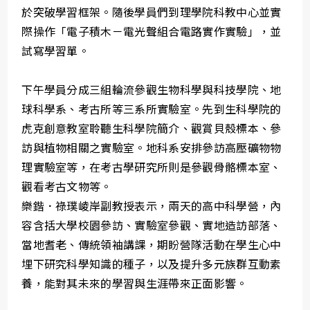
於突破學習框架。隨後學員們到理學院科教中心並實
際操作「電子積木－電光聲組合電路實作實驗」，並
試寫學習單。
下午學員分成三組輪流參觀生物科學與科技學院、地
球科學系、考古所等三系所實驗室。先到生科學院的
虎克創意教室聆聽生科學院簡介、觀賞貝殼標本、參
訪與植物相關之實驗室。地科系安排參訪高壓礦物物
理實驗室等，在考古學研究所則是參觀骨骼標本室、
觀看考古文物等。
樂鍇．祿璞崚岸副教授表示，兩天的高中科學營，內
容含括大學校園參訪、實驗室參觀、實地造訪部落、
當地耆老、傳統領袖講課，期盼營隊活動在學生心中
埋下研究科學知識的種子，以及提升多元族群互動素
養，能對其未來的學習與生涯帶來正面影響。