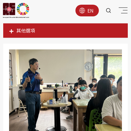
EN
其他選項
SDG1
SDG2
SDG3
SDG4
SDG5
SDG6
SDG7
SDG8
SDG9