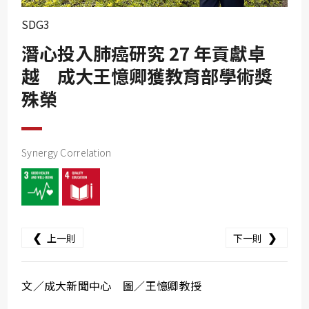
SDG10
SDG3
SDG11
潛心投入肺癌研究 27 年貢獻卓
SDG12
越 成大王憶卿獲教育部學術獎
SDG13
殊榮
SDG14
SDG15
SDG16
Synergy Correlation
SDG17
❮
❯
上一則
下一則
文／成大新聞中心 圖／王憶卿教授