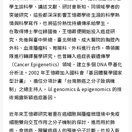
學生談科學、講述文獻、研討會新知、同領域學者的
突破研究，這些都深深影響王憶卿學術生涯的科學熱
情與科學寫作，也將這份熱忱持續傳承給學生。
在取得博士學位歸國後，王憶卿便開始投入癌症研
究，先後與臺中榮總、臺北榮總、成大醫院的胸腔內
外科、血液腫瘤科、胃腸科、外科進行合作，帶領團
隊進行轉譯醫學研究，也曾轉入癌症表觀遺傳學
（Cancer Epigenetics）領域，建立多個 DNA 甲基化
分析法。2002 年王憶卿加入國科會「基因體醫學國家
型計畫」，擔任分項計畫「台灣肺癌之分子致病機
制」之總主持人，以 genomics & epigenomics 的技
術揭露新穎癌症基因。
近年來王憶卿研究著重在癌細胞與腫瘤微環境中免疫
細胞雙向交互作用之分子機制的探討，進而用於肺
癌、食道癌、胰臟癌病人的預後分子診斷，也投入新