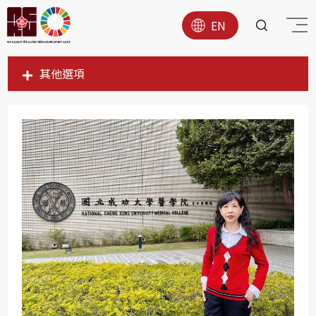
EN
其他選項
SDG1
SDG2
SDG3
SDG4
SDG5
SDG6
SDG7
SDG8
SDG9