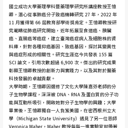
國立成功大學藥理學科暨藥理學研究所講座教授王憶
卿，潛心從事肺癌分子致癌機轉研究 27 年，2022 年
11 月獲得第 66 屆教育部學術獎肯定。王憶卿教授研
究範疇從肺癌研究開始，近年拓展至食道癌、胰臟
癌、直腸癌等癌症，建立臺灣癌症病人及細胞株的資
料庫，針對各種抑癌基因、致癌基因，探討其變異性
與癌症形成的相關性。研究生涯迄今共發表 155 篇
SCI 論文，引用次數超過 6,900 次。傑出的研究成果
彰顯王憶卿教授的創新力與實踐力，以及其對於醫藥
科技發展的卓越貢獻。
大學時期，王憶卿因選修了文化大學陳嘉芬老師的分
子生物學課程，深深被 DNA、RNA 及蛋白質的分子功
能與互動所吸引，開啟她對分子生物學的興趣；大學
畢業後，王憶卿獨自一人負笈美國，在密西根州立大
學（Michigan State University）遇見了另一位恩師
Veronica Maher，Maher 教授每每一進實驗室就帶著