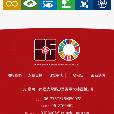
關於我們
永續目標
研究基地
年度報告
最新消息
701 臺南市東區大學路1號 雲平大樓西棟7樓
06-2757575轉50928
TEL :
06-2766462
FAX :
9206006@gs.ncku.edu.tw
E-mail :