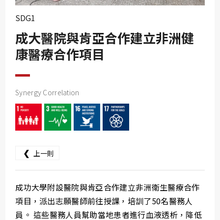
SDG10
SDG1
SDG11
成大醫院與肯亞合作建立非洲健
SDG12
康醫療合作項目
SDG13
SDG14
SDG15
Synergy Correlation
SDG16
SDG17
❮
上一則
成功大學附設醫院與肯亞合作建立非洲衛生醫療合作
項目，派出志願醫師前往授課，培訓了50名醫務人
員。 這些醫務人員幫助當地患者進行血液透析，降低