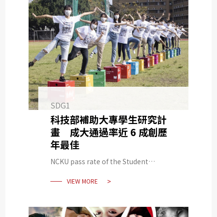
SDG1
科技部補助大專學生研究計
畫 成大通過率近 6 成創歷
年最佳
NCKU pass rate of the Student
Research Program Subsidized by the
VIEW MORE
MOST is Nearly 60% which Hits Record
High