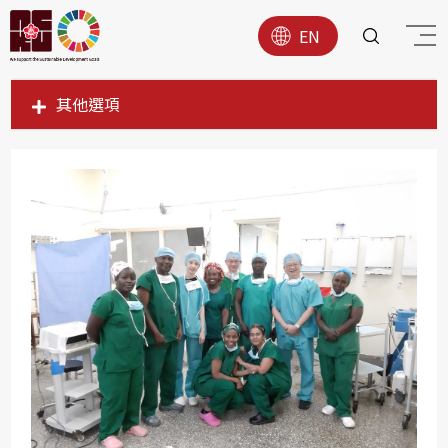
EN
其他選項
SDG1
SDG2
SDG3
SDG4
SDG5
SDG6
SDG7
SDG8
SDG9