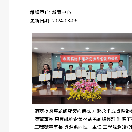
維護單位: 新聞中心
更新日期: 2024-03-06
廠商捐贈專題研究簽約儀式 左起永丰成資源張
溱董事長 東豐纖維企業林益民副總經理 利德工
王薇薇董事長 資源系向性一主任 工學院詹錢登