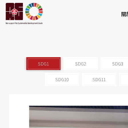
關
SDG1
SDG2
SDG3
SDG10
SDG11