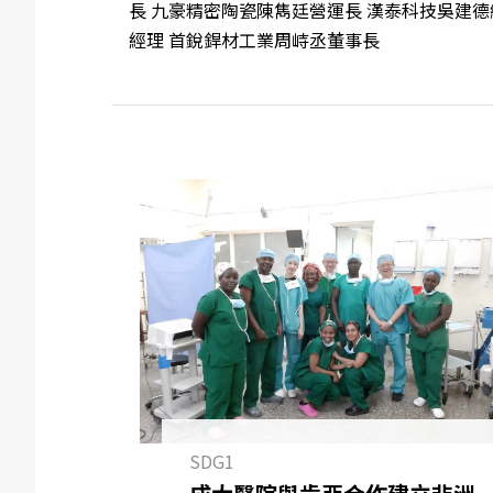
長 九豪精密陶瓷陳雋廷營運長 漢泰科技吳建德
經理 首銳銲材工業周峙丞董事長
SDG1