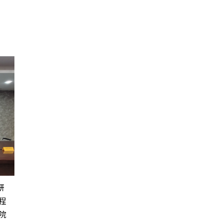
妍
程
院