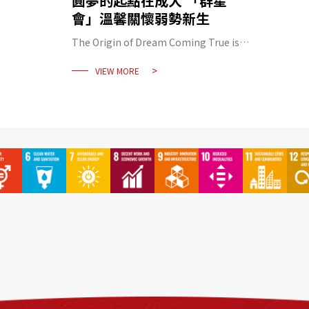
圓夢的起點在成大 「群星
會」溫馨關懷弱勢新生
The Origin of Dream Coming True is
NCKU Cheng Xing Event Caring
VIEW MORE
Disadvantaged Newcomers