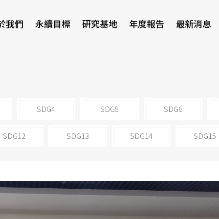
於我們
永續目標
研究基地
年度報告
最新消息
研討會
SDG4
SDG5
SDG6
SDG12
SDG13
SDG14
SDG15