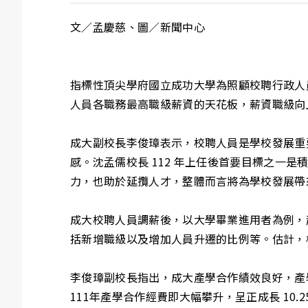
文／孟慶慈、圖／新聞中心
指標性頂尖學府國立成功大學為照顧校聘行政人員，
人員各職務最高職級薪資的天花板，薪資職級向
成大副校長李俊璋表示，校聘人員是學校發展重
感。沈孟儒校長 112 年上任後首要目標之一
力，也助於延攬人才，整體而言將為學校發展帶
成大校聘人員調薪後，以大學畢業進用者為例，起
括新增職級以及增加人員升遷的比例等。估計，校聘人
李俊璋副校長指出，成大產學合作績效良好，產學合作
111年產學合作經費即大幅攀升，呈正成長 10.2