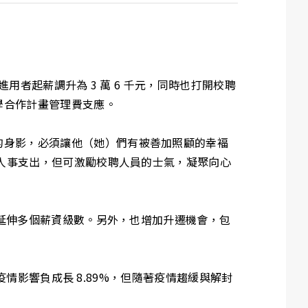
用者起薪調升為 3 萬 6 千元，同時也打開校聘
學合作計畫管理費支應。
的身影，必須讓他（她）們有被善加照顧的幸褔
加人事支出，但可激勵校聘人員的士氣，凝聚向心
上延伸多個薪資級數。另外，也增加升遷機會，包
疫情影響負成長 8.89%，但隨著疫情趨緩與解封