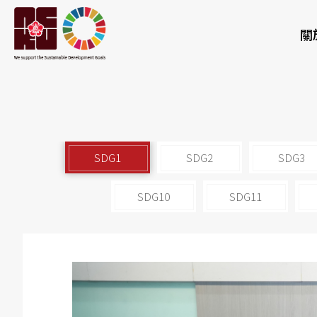
關
SDG1
SDG2
SDG3
SDG10
SDG11