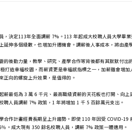
決定113年全面調薪 7%。113 年起成大校聘人員大學畢業進
上延伸多個級數，也增加升遷機會。調薪後人事成本，將由產
要的後勤力量，教學、研究、產學合作等背後都有其默默付出
是積極打造幸福校園，而薪資更是幸福感指標之一，加薪雖會增
來正向的螺旋上升效果，是值得的。
薪最低為 3 萬 6 千元、最高職級資薪的天花板也打開、向
員調薪 7% 政策，1 年將增加 1 千 5 百餘萬元支出。
計畫經費長期呈上升趨勢。即使 110 年因受 COVID-19 
5％。成大現有 350 餘名校聘人員，調薪 7% 政策一體適用。