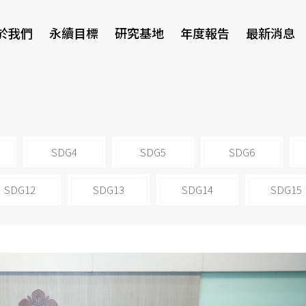
於我們
永續目標
研究基地
年度報告
最新消息
研討會
SDG4
SDG5
SDG6
SDG12
SDG13
SDG14
SDG15