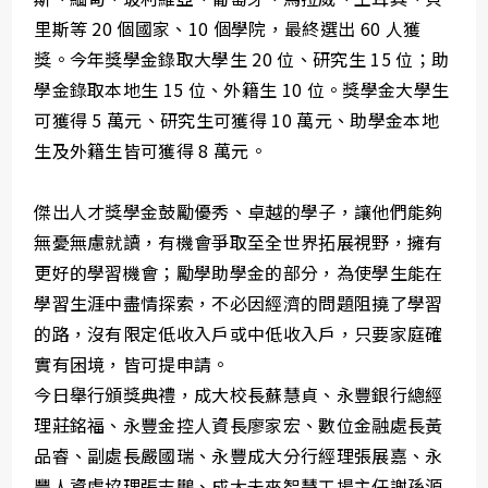
里斯等 20 個國家、10 個學院，最終選出 60 人獲
獎。今年獎學金錄取大學生 20 位、研究生 15 位；助
學金錄取本地生 15 位、外籍生 10 位。獎學金大學生
可獲得 5 萬元、研究生可獲得 10 萬元、助學金本地
生及外籍生皆可獲得 8 萬元。
傑出人才獎學金鼓勵優秀、卓越的學子，讓他們能夠
無憂無慮就讀，有機會爭取至全世界拓展視野，擁有
更好的學習機會；勵學助學金的部分，為使學生能在
學習生涯中盡情探索，不必因經濟的問題阻撓了學習
的路，沒有限定低收入戶或中低收入戶，只要家庭確
實有困境，皆可提申請。
今日舉行頒獎典禮，成大校長蘇慧貞、永豐銀行總經
理莊銘福、永豐金控人資長廖家宏、數位金融處長黃
品睿、副處長嚴國瑞、永豐成大分行經理張展嘉、永
豐人資處協理張志鵬、成大未來智慧工場主任謝孫源