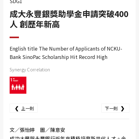
SDG1
SDG10
成大永豐銀獎助學金申請突破400
SDG11
人 創歷年新高
SDG12
SDG13
SDG14
English title The Number of Applicants of NCKU-
Bank SinoPac Scholarship Hit Record High
SDG15
SDG16
Synergy Correlation
SDG17
❮
❯
上一則
下一則
文／張怡婷 圖／陳意安
成功大學與永豐銀行近年來積極培育新世代人才。今