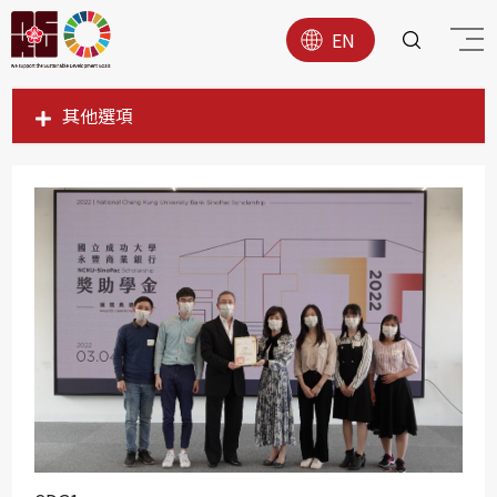
EN
其他選項
SDG1
SDG2
SDG3
SDG4
SDG5
SDG6
SDG7
SDG8
SDG9