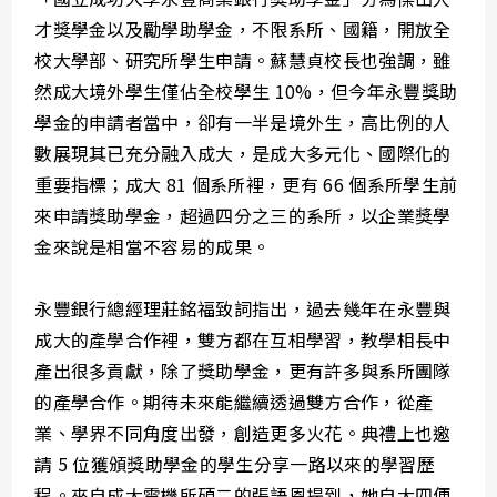
才獎學金以及勵學助學金，不限系所、國籍，開放全
校大學部、研究所學生申請。蘇慧貞校長也強調，雖
然成大境外學生僅佔全校學生 10%，但今年永豐獎助
學金的申請者當中，卻有一半是境外生，高比例的人
數展現其已充分融入成大，是成大多元化、國際化的
重要指標；成大 81 個系所裡，更有 66 個系所學生前
來申請獎助學金，超過四分之三的系所，以企業獎學
金來說是相當不容易的成果。
永豐銀行總經理莊銘福致詞指出，過去幾年在永豐與
成大的產學合作裡，雙方都在互相學習，教學相長中
產出很多貢獻，除了獎助學金，更有許多與系所團隊
的產學合作。期待未來能繼續透過雙方合作，從產
業、學界不同角度出發，創造更多火花。典禮上也邀
請 5 位獲頒獎助學金的學生分享一路以來的學習歷
程。來自成大電機所碩二的張語恩提到，她自大四便