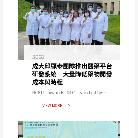
SDG1
成大邱顯泰團隊推出醫藥平台
研發系統 大量降低藥物開發
成本與時程
NCKU Taiwan BT&D² Team Led by
Hsien-Tai Chiu Rolled out the System
VIEW MORE
which can Lower the Cost and Time of
Medicine Development