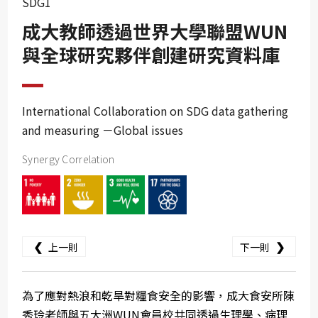
SDG1
SDG10
成大教師透過世界大學聯盟WUN
SDG11
與全球研究夥伴創建研究資料庫
SDG12
SDG13
SDG14
International Collaboration on SDG data gathering
and measuring －Global issues
SDG15
SDG16
Synergy Correlation
SDG17
❮
❯
上一則
下一則
為了應對熱浪和乾旱對糧食安全的影響，成大食安所陳
秀玲老師與五大洲WUN會員校共同透過生理學、病理