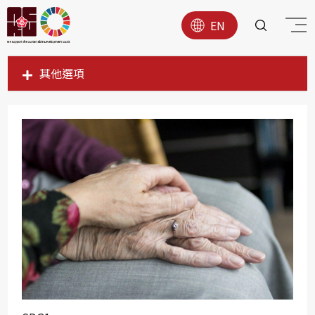
EN
其他選項
SDG1
SDG2
SDG3
SDG4
SDG5
SDG6
SDG7
SDG8
SDG9