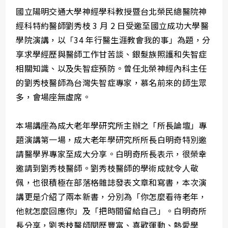
國立陽明交通大學神經學科教授暨台北榮民總醫院神
經科特約醫師劉秀枝 3 月 2 日受邀至國立成功大學醫
學院演講，以「34 年行醫生涯教會我的事」為題，分
享求學經歷與醫師工作甘苦談、銀髮族照護和失智症
相關知識、以及失智症預防。曾任北榮神經內科主任
的劉秀枝醫師為台灣失智症專家，慕名前來的師生眾
多，會場座無虛席。
本場講座為成大老年學研究所主辦之「所長論壇」專
題演講第一場，成大老年學研究所所長白明奇特別邀
請醫學界專家至成大分享。白明奇所長表示，很榮幸
邀請到劉秀枝醫師。劉秀枝醫師的學術成就令人敬
佩，也很積極在部落格雜誌發表文章和寫書，本次演
講更是介紹了兩本新書，分別為「你怎麼看待老年，
他就怎麼回應你」及「把時間留給自己」。白明奇所
長分享，劉秀枝醫師閱歷豐富、喜歡運動、熱愛學