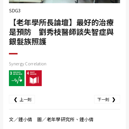
SDG10
SDG3
SDG11
【老年學所長論壇】最好的治療
SDG12
是預防 劉秀枝醫師談失智症與
SDG13
銀髮族照護
SDG14
SDG15
SDG16
Synergy Correlation
SDG17
❮
❯
上一則
下一則
文／鍾小倩 圖／老年學研究所、鍾小倩