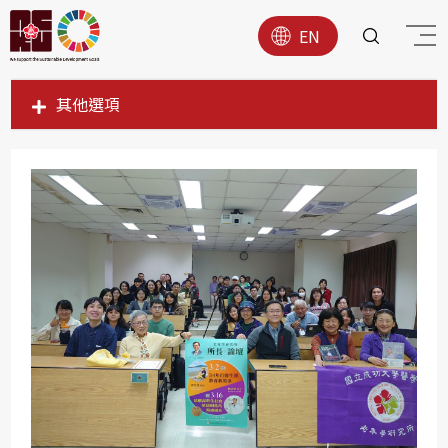
EN
其他選項
SDG1
SDG2
SDG3
SDG4
SDG5
SDG6
SDG7
SDG8
SDG9